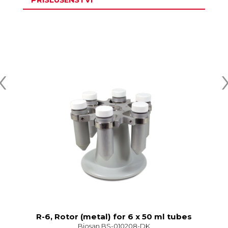
‹
R-6, Rotor (metal) for 6 x 50 ml tubes
Biosan BS-010208-DK