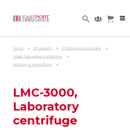
Úvod
Produkty
Přístrojová technika
Malé laboratorní přístroje
Vortexy a centrifugy
1
BS-010208-AAA
LMC-3000,
Laboratory
centrifuge