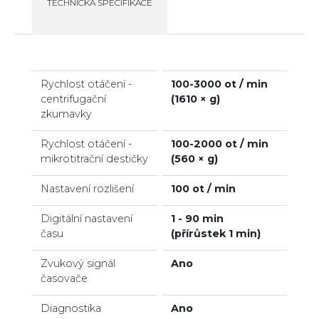
TECHNICKÁ SPECIFIKACE
Rychlost otáčení -
100-3000 ot / min
centrifugační
(1610 × g)
zkumavky
Rychlost otáčení -
100-2000 ot / min
mikrotitrační destičky
(560 × g)
Nastavení rozlišení
100 ot / min
Digitální nastavení
1 - 90 min
času
(přírůstek 1 min)
Zvukový signál
Ano
časovače
Diagnostika
Ano