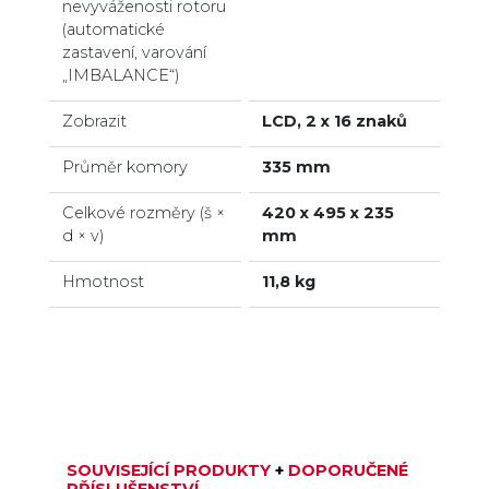
nevyváženosti rotoru
(automatické
zastavení, varování
„IMBALANCE“)
Zobrazit
LCD, 2 x 16 znaků
Průměr komory
335 mm
Celkové rozměry (š ×
420 x 495 x 235
d × v)
mm
Hmotnost
11,8 kg
SOUVISEJÍCÍ PRODUKTY
+
DOPORUČENÉ
PŘÍSLUŠENSTVÍ