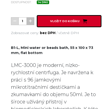
DOSTUPNOST:
14 DNŮ
VLOŽIT DO KOŠÍKU
Zobrazovat ceny:
bez DPH
/
včetně DPH
B1-L, Mini water or beads bath, 55 x 100 x 73
mm, flat bottom
LMC-3000 je moderní, nízko-
rychlostní centrfuga. Je navržena k
práci s 96 jamkovými
mikrotitračními destičkami a
zkumavkami do objemu 50ml. Je to
široce užíváný přístroj v
biomedicínských laboratořích. K této