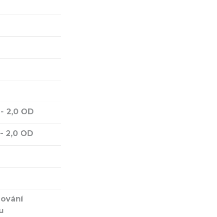
 - 2,0 OD
 - 2,0 OD
nování
u