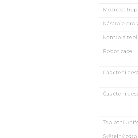
Možnost třep
Nástroje pro 
Kontrola tepl
Robotizace
Čas čtení des
Čas čtení dest
Teplotní unif
Světelný zdro