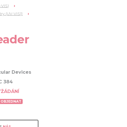
-VIS)
ry (UV-VIS)1
eader
ular Devices
C 384
YŽÁDÁNÍ
 OBJEDNAT
E
NÁS