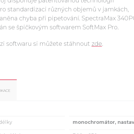
stroj disponuje patentovanou technologií
ro standardizaci různých objemů v jamkách,
raněna chyba při pipetování. SpectraMax 340P
án se špičkovým softwarem SoftMax Pro.
zi softwaru si můžete stáhnout
zde
.
IKACE
délky
monochromátor, nastav