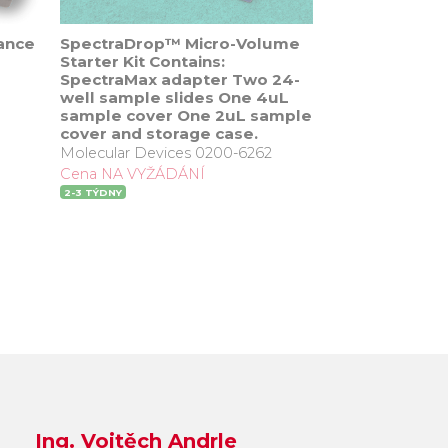
ance
SpectraDrop™ Micro-Volume
SpectraDrop
Starter Kit Contains:
Refill Kit, co
SpectraMax adapter Two 24-
well bottom s
well sample slides One 4uL
Molecular Devi
sample cover One 2uL sample
Cena NA VYŽÁ
cover and storage case.
2-3 TÝDNY
Molecular Devices 0200-6262
Cena NA VYŽÁDÁNÍ
2-3 TÝDNY
Ing. Vojtěch Andrle