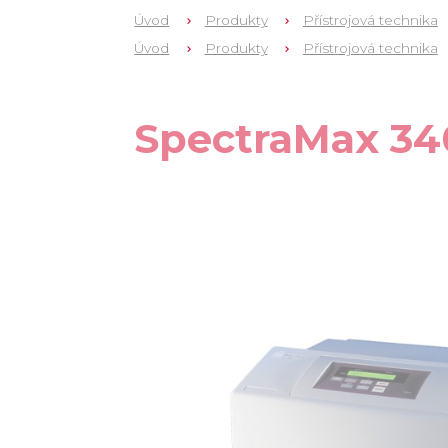
Úvod
Produkty
Přístrojová technika
Úvod
Produkty
Přístrojová technika
1
340PC 384
SpectraMax 34