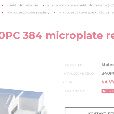
Spektrofotometrie
Mikrodestičkové spektrofotometry (UV
Mikrodestičkové readery
Mikrodestičkové spektrofotomet
0PC 384 microplate r
Molec
DODAVATEL:
340P
KATALOGOVÉ ČÍSLO:
NA V
CENA:
DOSTUPNOST:
NELZE
KONTAKTUJT