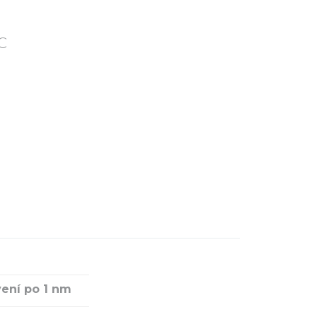
C
ení po 1 nm