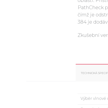
oblasti. Pří
PathCheck p
čímž je odst
384 je dodáv
Zkušební ver
TECHNICKÁ SPECIF
Výběr vlnové 