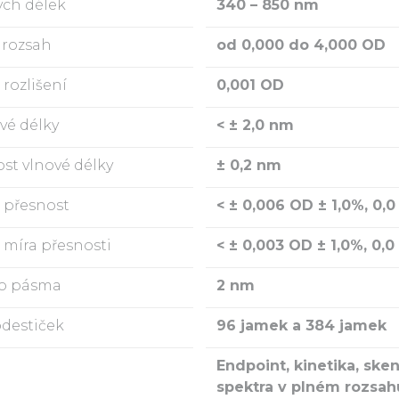
ých délek
340 – 850 nm
 rozsah
od 0,000 do 4,000 OD
rozlišení
0,001 OD
vé délky
< ± 2,0 nm
st vlnové délky
± 0,2 nm
 přesnost
< ± 0,006 OD ± 1,0%, 0,0
 míra přesnosti
< ± 0,003 OD ± 1,0%, 0,0
ho pásma
2 nm
destiček
96 jamek a 384 jamek
Endpoint, kinetika, ske
spektra v plném rozsah