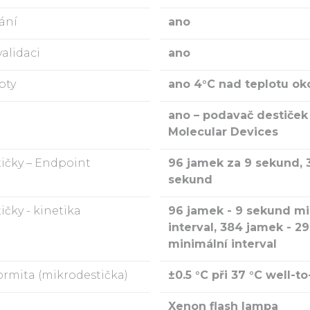
ání
ano
validaci
ano
oty
ano 4°C nad teplotu oko
ano – podavač destiček
Molecular Devices
tičky – Endpoint
96 jamek za 9 sekund, 
sekund
ičky - kinetika
96 jamek - 9 sekund mi
interval, 384 jamek - 2
minimální interval
ormita (mikrodestička)
±0.5 °C při 37 °C well-to
j
Xenon flash lampa