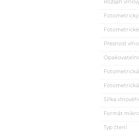
Rozsah vlnov
Fotometrický
Fotometrické 
Přesnost vlno
Opakovatelno
Fotometrická
Fotometrická
Šířka vlnové
Formát mikro
Typ čtení