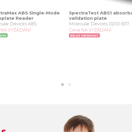
traMax ABS Single-Mode
SpectraTest ABS1 absorb
oplate Reader
validation plate
ular Devices ABS
Molecular Devices 0200-6117
 NA VYŽÁDÁNÍ
Cena NA VYŽÁDÁNÍ
ÝDNY
NELZE OBJEDNAT
 s