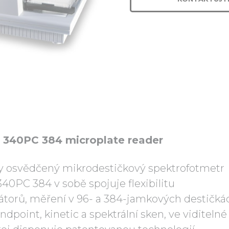
 340PC 384 microplate reader
éty osvědčený mikrodestičkový spektrofotmetr
40PC 384 v sobě spojuje flexibilitu
orů, měření v 96- a 384-jamkových destičká
dpoint, kinetic a spektrální sken, ve viditelné