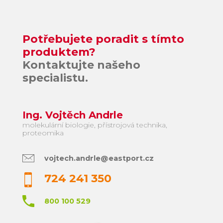
Potřebujete poradit s tímto
produktem?
Kontaktujte našeho
specialistu.
Ing. Vojtěch Andrle
molekulární biologie, přístrojová technika,
proteomika
vojtech.andrle@eastport.cz
724 241 350
800 100 529