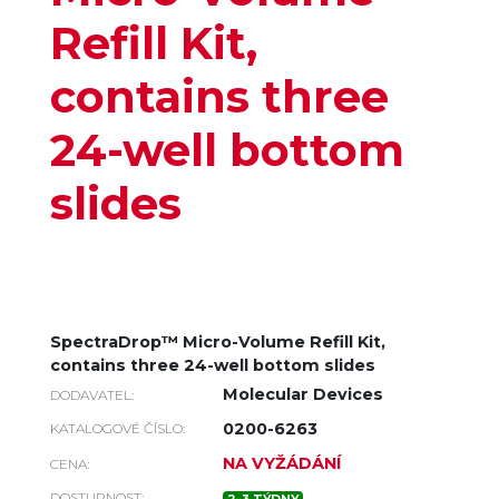
Refill Kit,
contains three
24-well bottom
slides
SpectraDrop™ Micro-Volume Refill Kit,
contains three 24-well bottom slides
Molecular Devices
DODAVATEL:
0200-6263
KATALOGOVÉ ČÍSLO:
NA VYŽÁDÁNÍ
CENA:
DOSTUPNOST: