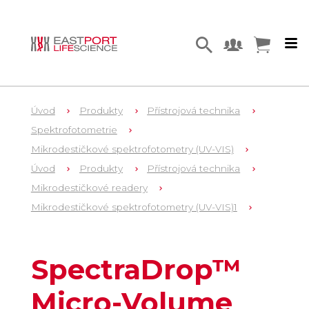
Úvod
Produkty
Přístrojová technika
Spektrofotometrie
Mikrodestičkové spektrofotometry (UV-VIS)
Úvod
Produkty
Přístrojová technika
Mikrodestičkové readery
Mikrodestičkové spektrofotometry (UV-VIS)1
1
0200-6263
SpectraDrop™
Micro-Volume