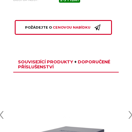
2-3 TÝDNY
POŽÁDEJTE O
CENOVOU NABÍDKU
SOUVISEJÍCÍ PRODUKTY
+
DOPORUČENÉ
PŘÍSLUŠENSTVÍ
‹