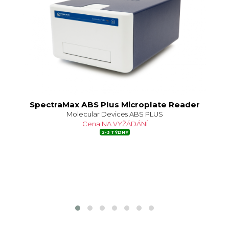
SpectraMax ABS Plus Microplate Reader
S
ell
Molecular Devices ABS PLUS
de
Cena NA VYŽÁDÁNÍ
le
2-3 TÝDNY