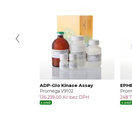
‹
Assay
ADP-Glo Kinase Assay
EPHB
Promega V9102
Prom
DPH
126 239,00 Kč bez DPH
248 
5 DNŮ
5 DNŮ