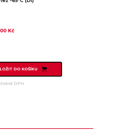
ež -65°C (DI)
,00 Kč
LOŽIT DO KOŠÍKU
včetně DPH