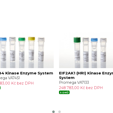
4 Kinase Enzyme System
EIF2AK1 (HRI) Kinase Enz
System
ega VA7451
Promega VA7133
783,00 Kč bez DPH
248 783,00 Kč bez DPH
5 DNŮ