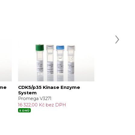
›
yme
CDK5/p35 Kinase Enzyme
ADP-Glo Kina
System
Promega V693
Promega V3271
9 318,00 Kč be
16 322,00 Kč bez DPH
5 DNŮ
5 DNŮ