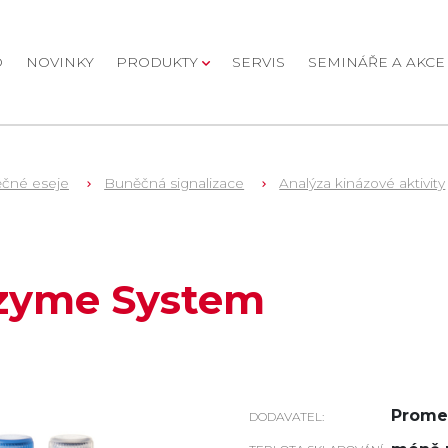
D
NOVINKY
PRODUKTY
SERVIS
SEMINÁŘE A AKCE
čné eseje
Buněčná signalizace
Analýza kinázové aktivity
nzyme System
Prome
DODAVATEL: