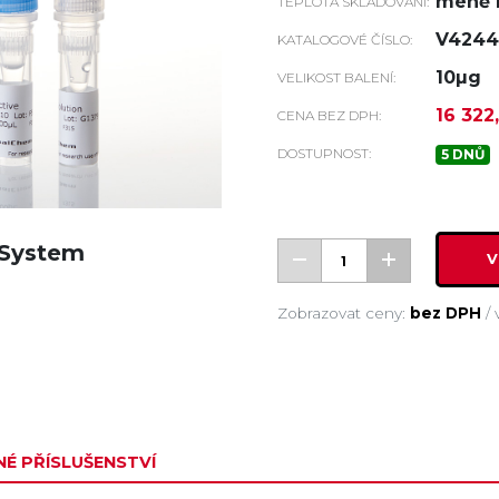
méně n
TEPLOTA SKLADOVÁNÍ:
V4244
KATALOGOVÉ ČÍSLO:
10µg
VELIKOST BALENÍ:
16 322
CENA BEZ DPH:
DOSTUPNOST:
5 DNŮ
 System
V
Zobrazovat ceny:
bez DPH
/
É PŘÍSLUŠENSTVÍ