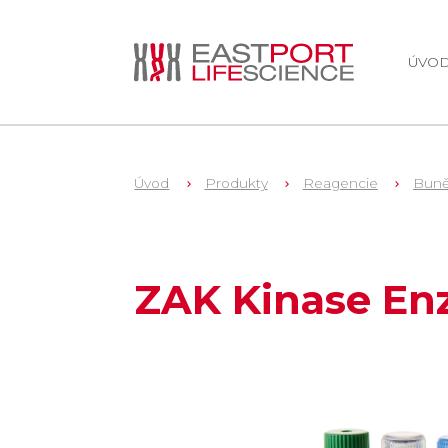
ÚVO
Úvod
Produkty
Reagencie
Buně
1
V4244
ZAK Kinase E