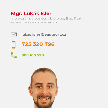
Mgr. Lukáš Išler
molekulární a buněčná biologie, East Port
Academy - semináře na míru
lukas.isler@eastport.cz
725 320 796
800 100 529