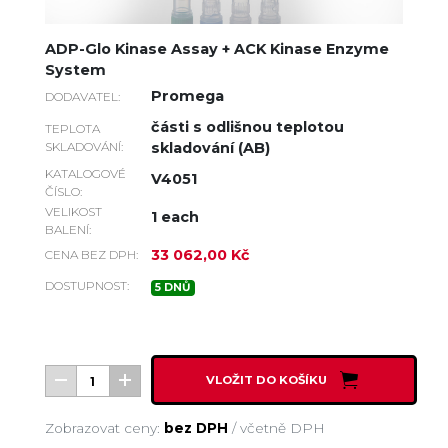
ADP-Glo Kinase Assay + ACK Kinase Enzyme
System
Promega
DODAVATEL:
části s odlišnou teplotou
TEPLOTA
SKLADOVÁNÍ:
skladování (AB)
KATALOGOVÉ
V4051
ČÍSLO:
VELIKOST
1 each
BALENÍ:
33 062,00 Kč
CENA BEZ DPH:
DOSTUPNOST:
5 DNŮ
VLOŽIT DO KOŠÍKU
Zobrazovat ceny:
bez DPH
/
včetně DPH