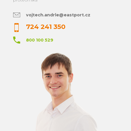
vojtech.andrle@eastport.cz
724 241 350
800 100 529