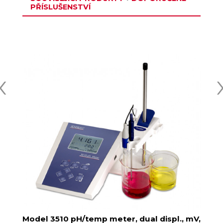
PŘÍSLUŠENSTVÍ
‹
P,
Model 3510 pH/temp meter, dual displ., mV,
M