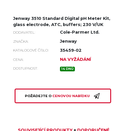
Jenway 3510 Standard Digital pH Meter Kit,
glass electrode, ATC, buffers; 230 V/UK
Cole-Parmer Ltd.
DODAVATEL:
Jenway
ZNAČKA:
35459-02
KATALOGOVÉ ČÍSLO:
NA VYŽÁDÁNÍ
CENA:
DOSTUPNOST:
14 DNŮ
POŽÁDEJTE O
CENOVOU NABÍDKU
SOUVISEJÍCÍ PRODUKTY
+
DOPORUČENÉ