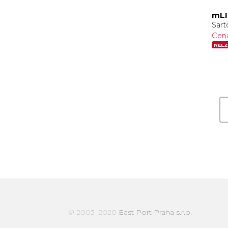
mLI
Sart
Cen
NELZ
© 2003–2020
East Port Praha s.r.o.