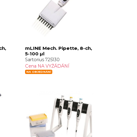
ch,
mLINE Mech. Pipette, 8-ch,
5-100 µl
Sartorius 725130
Cena NA VYŽÁDÁNÍ
NA OBJEDNÁNÍ