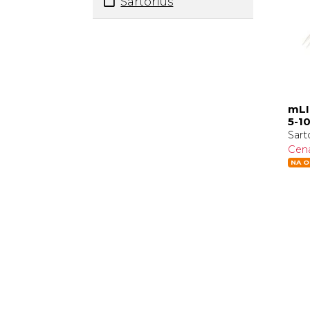
Sartorius
mLI
5-10
Sart
Cen
NA O