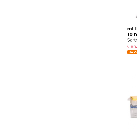
mLI
10 
Sart
Cen
NA O