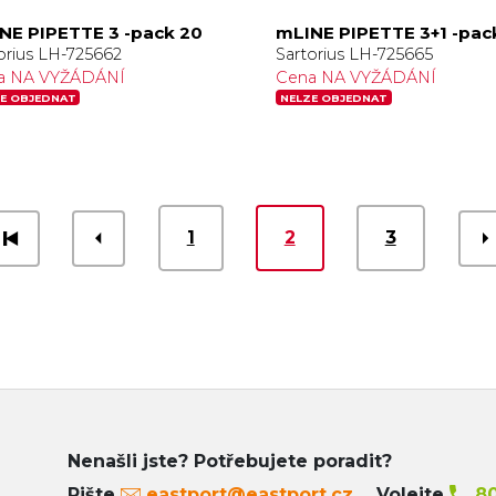
NE PIPETTE 3 -pack 20
mLINE PIPETTE 3+1 -pac
orius LH-725662
Sartorius LH-725665
a NA VYŽÁDÁNÍ
Cena NA VYŽÁDÁNÍ
E OBJEDNAT
NELZE OBJEDNAT
1
2
3
Nenašli jste? Potřebujete poradit?
Pište
eastport@eastport.cz
Volejte
80