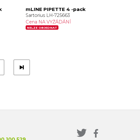
k
mLINE PIPETTE 4 -pack
Sartorius LH-725663
Cena NA VYŽÁDÁNÍ
NELZE OBJEDNAT
0 100 529