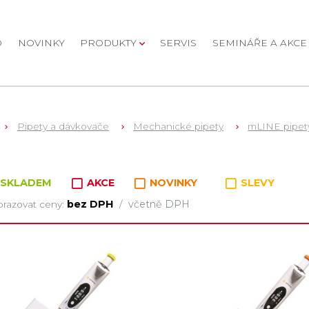
D
NOVINKY
PRODUKTY
SERVIS
SEMINÁŘE A AKCE
Pipety a dávkovače
Mechanické pipety
mLINE pipet
oží v kategorii
SKLADEM
AKCE
NOVINKY
SLEVY
bez DPH
včetně DPH
razovat ceny:
/