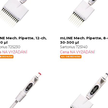
NE Mech. Pipette, 12-ch,
mLINE Mech. Pipette, 8-
0 µl
30-300 µl
orius 725230
Sartorius 725140
a NA VYŽÁDÁNÍ
Cena NA VYŽÁDÁNÍ
BJEDNÁNÍ
NA OBJEDNÁNÍ