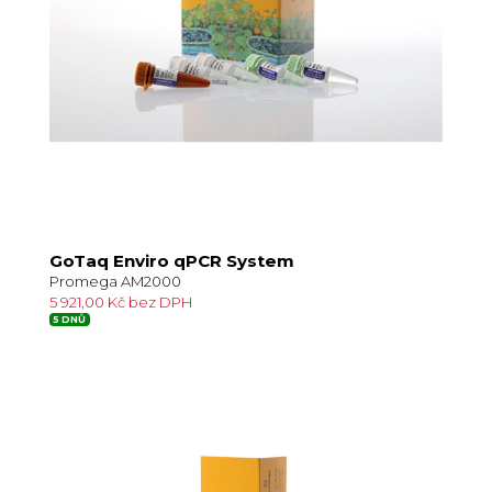
GoTaq Enviro qPCR System
Promega AM2000
5 921,00 Kč bez DPH
5 DNŮ