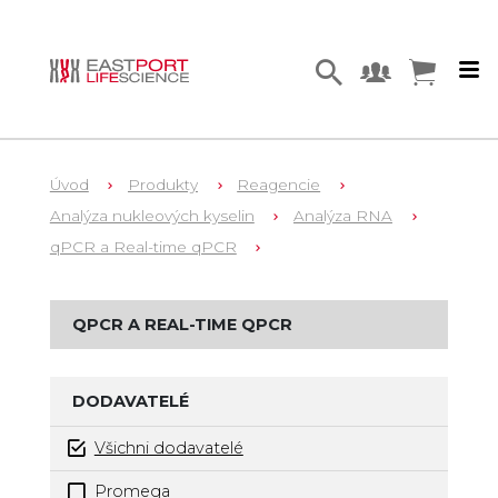
Úvod
Produkty
Reagencie
Analýza nukleových kyselin
Analýza RNA
qPCR a Real-time qPCR
QPCR A REAL-TIME QPCR
DODAVATELÉ
Všichni dodavatelé
Promega