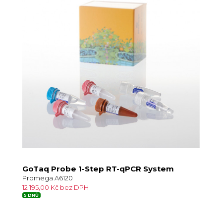
GoTaq Probe 1-Step RT-qPCR System
Promega A6120
12 195,00 Kč bez DPH
5 DNŮ