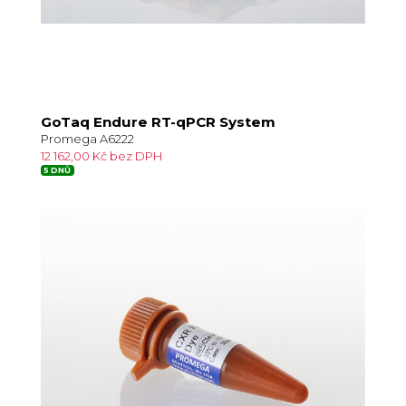
GoTaq Endure RT-qPCR System
Promega A6222
12 162,00 Kč bez DPH
5 DNŮ