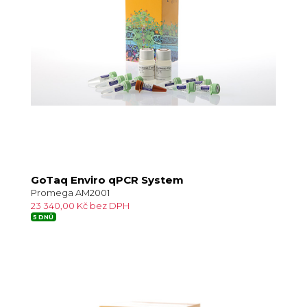
GoTaq Enviro qPCR System
Promega AM2001
23 340,00 Kč bez DPH
5 DNŮ