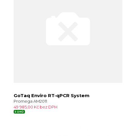
GoTaq Enviro RT-qPCR System
Promega AM2011
49 985,00 Kč bez DPH
5 DNŮ