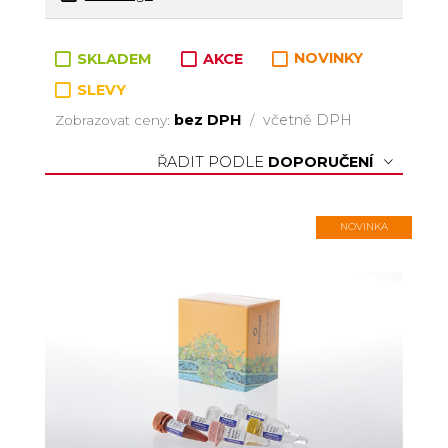
Zboží v kategorii
SKLADEM
AKCE
NOVINKY
SLEVY
bez DPH
včetně DPH
Zobrazovat ceny:
/
ŘADIT PODLE
DOPORUČENÍ
NOVINKA