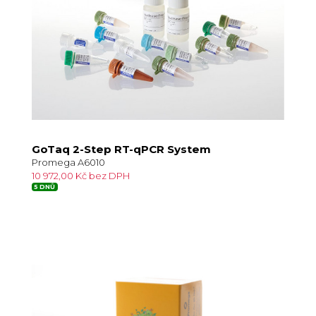
GoTaq 2-Step RT-qPCR System
Promega A6010
10 972,00 Kč bez DPH
5 DNŮ