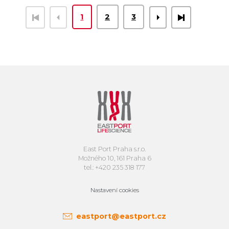
1
2
3
East Port Praha s.r.o.
Možného 10, 161 Praha 6
tel.: +420 235 318 177
Nastavení cookies
eastport@eastport.cz