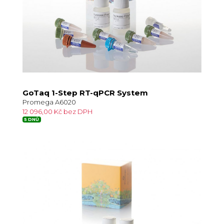
GoTaq 1-Step RT-qPCR System
Promega A6020
12 096,00 Kč bez DPH
5 DNŮ