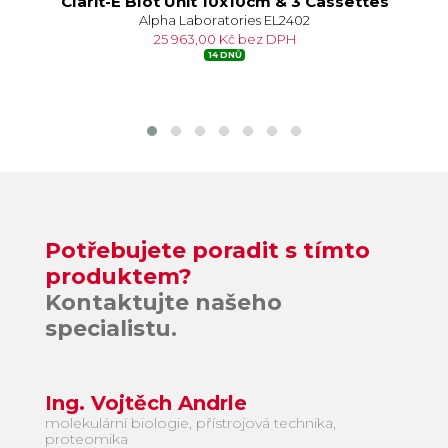
m
Clarit-E Blot Unit 10x10cm & 3 Cassettes
Alpha Laboratories EL2402
25 963,00 Kč bez DPH
14 DNŮ
Potřebujete poradit s tímto
produktem?
Kontaktujte našeho
specialistu.
Ing. Vojtěch Andrle
molekulární biologie, přístrojová technika,
proteomika