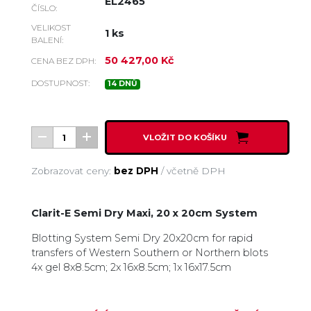
EL2465
ČÍSLO:
VELIKOST
1 ks
BALENÍ:
50 427,00 Kč
CENA BEZ DPH:
DOSTUPNOST:
14 DNŮ
VLOŽIT DO KOŠÍKU
Zobrazovat ceny:
bez DPH
/
včetně DPH
Clarit-E Semi Dry Maxi, 20 x 20cm System
Blotting System Semi Dry 20x20cm for rapid
transfers of Western Southern or Northern blots
4x gel 8x8.5cm; 2x 16x8.5cm; 1x 16x17.5cm