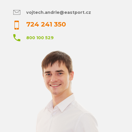
vojtech.andrle@eastport.cz
724 241 350
800 100 529