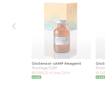
‹
GloSensor cAMP Reagent
GloS
Promega E1291
Prom
 DPH
69 359,00 Kč bez DPH
16 54
5 DNŮ
5 DNŮ