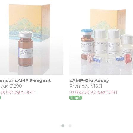
ensor cAMP Reagent
cAMP-Glo Assay
ega E1290
Promega V1501
1,00 Kč bez DPH
10 635,00 Kč bez DPH
5 DNŮ