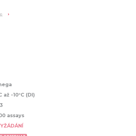
ce
mega
C až -10°C (DI)
3
00 assays
VYŽÁDÁNÍ