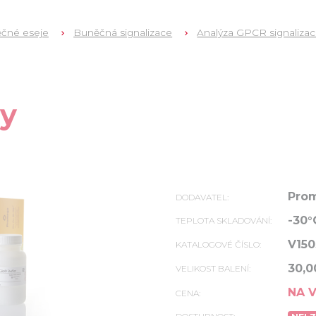
čné eseje
Buněčná signalizace
Analýza GPCR signaliza
ay
Pro
DODAVATEL:
-30°
TEPLOTA SKLADOVÁNÍ:
V150
KATALOGOVÉ ČÍSLO:
30,0
VELIKOST BALENÍ:
NA 
CENA: