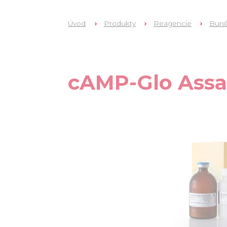
Úvod
Produkty
Reagencie
Buně
1
V1503
cAMP-Glo Ass