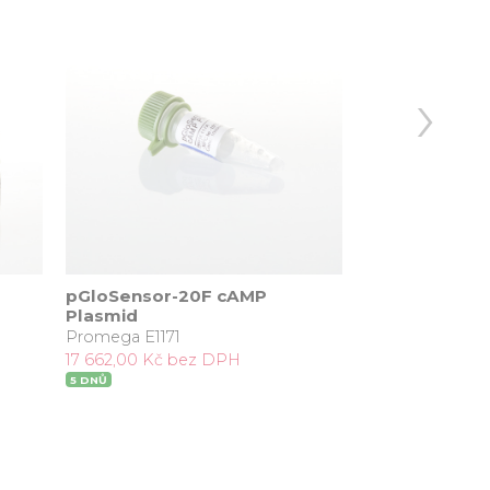
›
pGloSensor-20F cAMP
pGloSensor-2
Plasmid
Promega E2301
Promega E1171
17 323,00 Kč b
17 662,00 Kč bez DPH
5 DNŮ
5 DNŮ