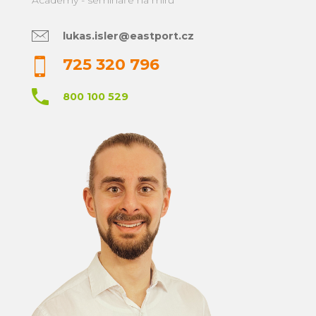
lukas.isler@eastport.cz
725 320 796
800 100 529