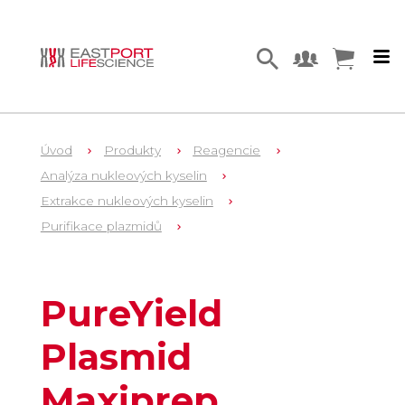
Úvod
Produkty
Reagencie
Analýza nukleových kyselin
Extrakce nukleových kyselin
Purifikace plazmidů
11
A2393
PureYield
Plasmid
Maxiprep