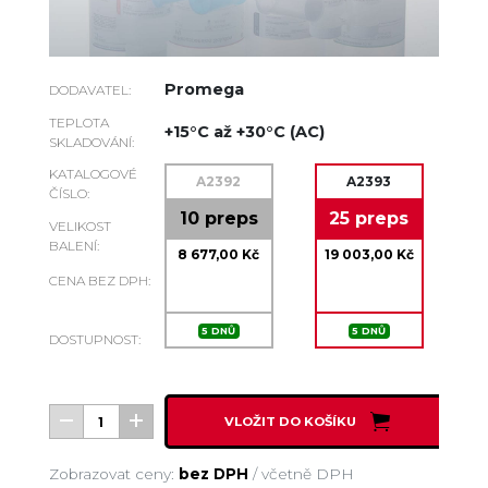
Promega
DODAVATEL:
TEPLOTA
+15°C až +30°C (AC)
SKLADOVÁNÍ:
KATALOGOVÉ
A2392
A2393
ČÍSLO:
10 preps
25 preps
VELIKOST
BALENÍ:
8 677,00 Kč
19 003,00 Kč
CENA BEZ DPH:
5 DNŮ
5 DNŮ
DOSTUPNOST:
VLOŽIT DO KOŠÍKU
Zobrazovat ceny:
bez DPH
/
včetně DPH