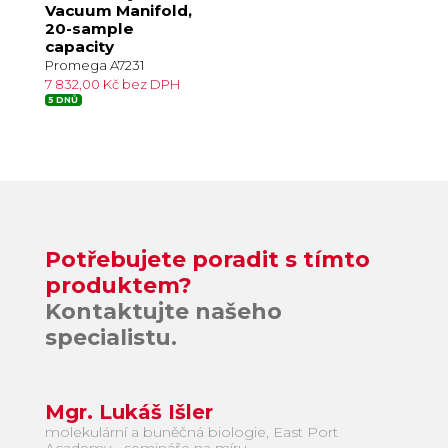
Vacuum Manifold,
20-sample
capacity
Promega A7231
7 832,00 Kč bez DPH
5 DNŮ
Potřebujete poradit s tímto
produktem?
Kontaktujte našeho
specialistu.
Mgr. Lukáš Išler
molekulární a buněčná biologie, East Port
Academy - semináře na míru