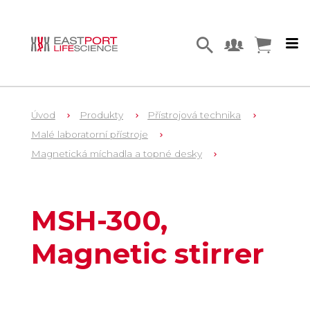
Úvod
Produkty
Přístrojová technika
Malé laboratorní přístroje
Magnetická míchadla a topné desky
1
BS-010302-OAA
MSH-300,
Magnetic stirrer