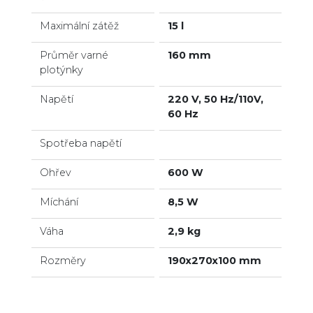
Maximální zátěž
15 l
Průměr varné
160 mm
plotýnky
Napětí
220 V, 50 Hz/110V,
60 Hz
Spotřeba napětí
Ohřev
600 W
Míchání
8,5 W
Váha
2,9 kg
Rozměry
190x270x100 mm