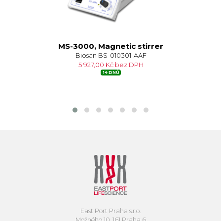
MS-3000, Magnetic stirrer
Biosan BS-010301-AAF
5 927,00 Kč bez DPH
14 DNŮ
East Port Praha s.r.o.
Možného 10, 161 Praha 6