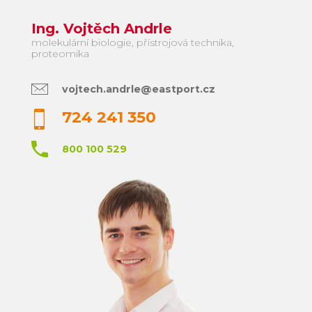
Ing. Vojtěch Andrle
molekulární biologie, přístrojová technika,
proteomika
vojtech.andrle@eastport.cz
724 241 350
800 100 529