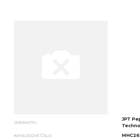
JPT Pe
DODAVATEL:
Techno
MHC26
KATALOGOVÉ ČÍSLO: