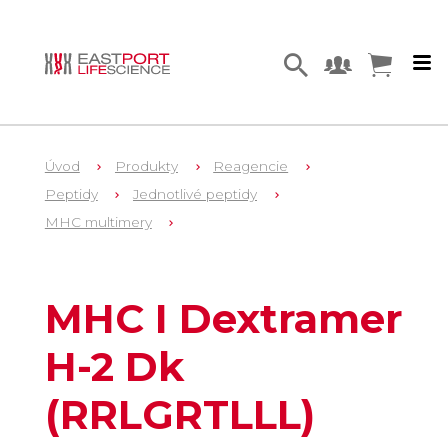
Úvod
Produkty
Reagencie
Peptidy
Jednotlivé peptidy
MHC multimery
1
MHC2636
MHC I Dextramer
H-2 Dk
(RRLGRTLLL)