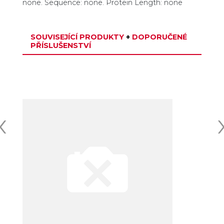
none. Sequence: none. Protein Length: none
SOUVISEJÍCÍ PRODUKTY
+
DOPORUČENÉ
PŘÍSLUŠENSTVÍ
‹