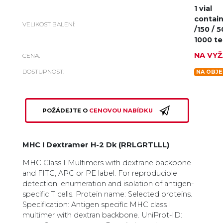
1 vial
contain
VELIKOST BALENÍ:
/150 / 
1000 te
NA VYŽ
CENA:
DOSTUPNOST:
NA OBJE
POŽÁDEJTE O
CENOVOU NABÍDKU
MHC I Dextramer H-2 Dk (RRLGRTLLL)
MHC Class I Multimers with dextrane backbone
and FITC, APC or PE label. For reproducible
detection, enumeration and isolation of antigen-
specific T cells. Protein name: Selected proteins.
Specification: Antigen specific MHC class I
multimer with dextran backbone. UniProt-ID: