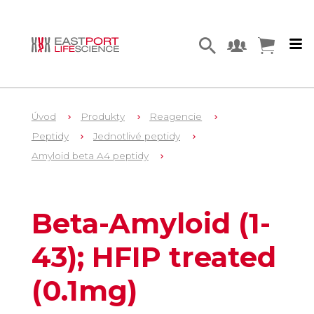
Úvod
Produkty
Reagencie
Peptidy
Jednotlivé peptidy
Amyloid beta A4 peptidy
1
SP-Ab-08_0.1
Beta-Amyloid (1-
43); HFIP treated
(0.1mg)