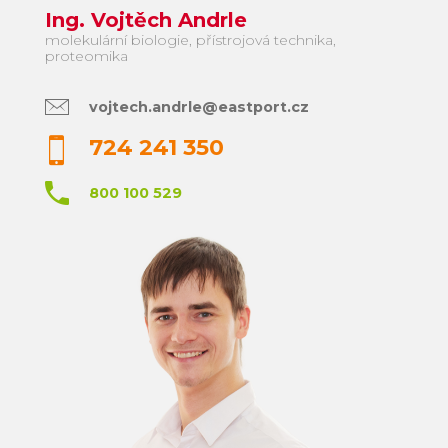
Ing. Vojtěch Andrle
molekulární biologie, přístrojová technika,
proteomika
vojtech.andrle@eastport.cz
724 241 350
800 100 529