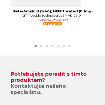
d
Beta-Amyloid (1-40); HFIP treated (0.1mg)
Be
JPT Peptide Technologies SP-Ab-06_0.1
Cena NA VYŽÁDÁNÍ
NA OBJEDNÁNÍ
Potřebujete poradit s tímto
produktem?
Kontaktujte našeho
specialistu.