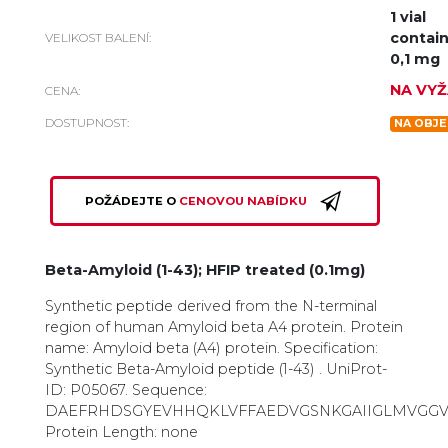
1 vial
contain
VELIKOST BALENÍ:
0,1 mg
NA VYŽ
CENA:
DOSTUPNOST:
NA OBJE
POŽÁDEJTE O
CENOVOU NABÍDKU
Beta-Amyloid (1-43); HFIP treated (0.1mg)
Synthetic peptide derived from the N-terminal
region of human Amyloid beta A4 protein. Protein
name: Amyloid beta (A4) protein. Specification:
Synthetic Beta-Amyloid peptide (1-43) . UniProt-
ID: P05067. Sequence:
DAEFRHDSGYEVHHQKLVFFAEDVGSNKGAIIGLMVGGVV
Protein Length: none