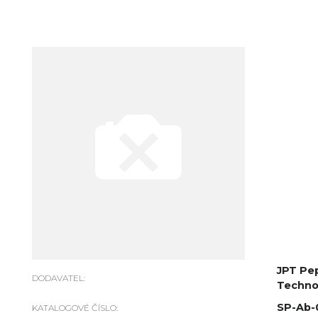
JPT Pe
DODAVATEL:
Techno
SP-Ab-
KATALOGOVÉ ČÍSLO: