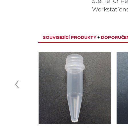
Sterile for R
Workstation
SOUVISEJÍCÍ PRODUKTY
+
DOPORUČEN
‹