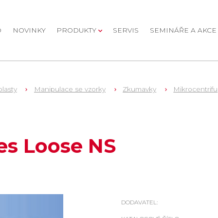
D
NOVINKY
PRODUKTY
SERVIS
SEMINÁŘE A AKCE
plasty
Manipulace se vzorky
Zkumavky
Mikrocentrif
es Loose NS
DODAVATEL: