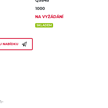
QS845
1000
NA VYŽÁDÁNÍ
SKLADEM
U NABÍDKU
n-