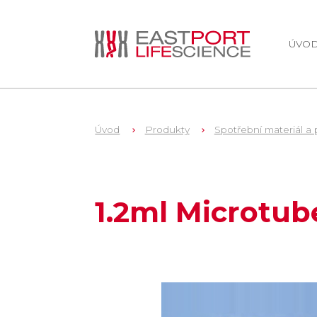
ÚVO
Úvod
Produkty
Spotřební materiál a 
1
QS845
1.2ml Microtub