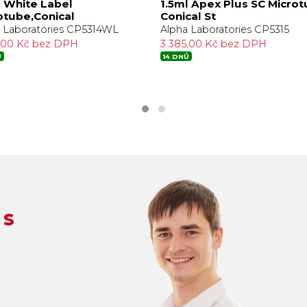
l White Label
1.5ml Apex Plus SC Micro
otube,Conical
Conical St
 Laboratories CP5314WL
Alpha Laboratories CP5315
7,00 Kč bez DPH
3 385,00 Kč bez DPH
Ů
14 DNŮ
 s