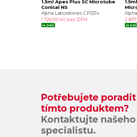
 SC Microtube
1.5ml Apex Plus SC Microtube
1.5m
Conical NS
Micr
 CP5318
Alpha Laboratories CP5314
Alpha
PH
1 726,00 Kč bez DPH
2 83
14 DNŮ
14 DN
Potřebujete poradit
tímto produktem?
Kontaktujte našeho
specialistu.