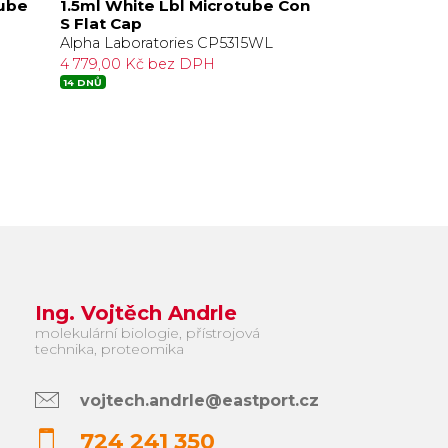
tube
1.5ml White Lbl Microtube Con
0.5ml Apex Pl
S Flat Cap
Skirt NS
Alpha Laboratories CP5315WL
Alpha Laborator
4 779,00 Kč bez DPH
1 726,00 Kč be
14 DNŮ
14 DNŮ
Ing. Vojtěch Andrle
molekulární biologie, přístrojová
technika, proteomika
vojtech.andrle@eastport.cz
724 241 350