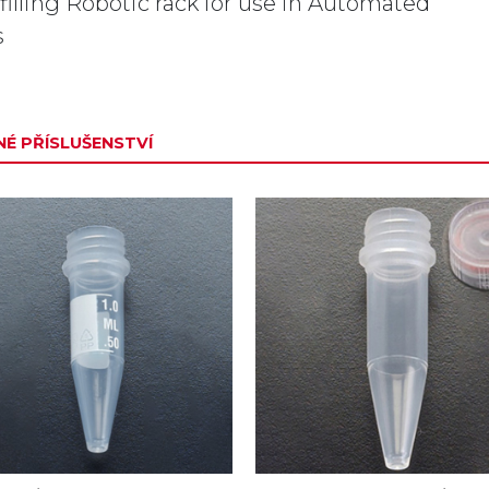
efilling Robotic rack for use in Automated
s
É PŘÍSLUŠENSTVÍ