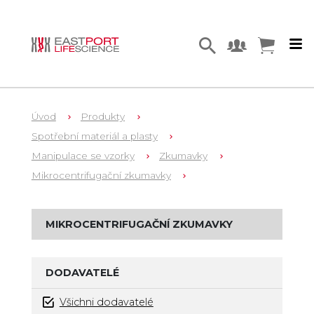
Úvod
Produkty
Spotřební materiál a plasty
Manipulace se vzorky
Zkumavky
Mikrocentrifugační zkumavky
MIKROCENTRIFUGAČNÍ ZKUMAVKY
DODAVATELÉ
Všichni dodavatelé