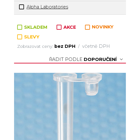
Alpha Laboratories
Zboží v kategorii
SKLADEM
AKCE
NOVINKY
SLEVY
bez DPH
včetně DPH
Zobrazovat ceny:
/
ŘADIT PODLE
DOPORUČENÍ