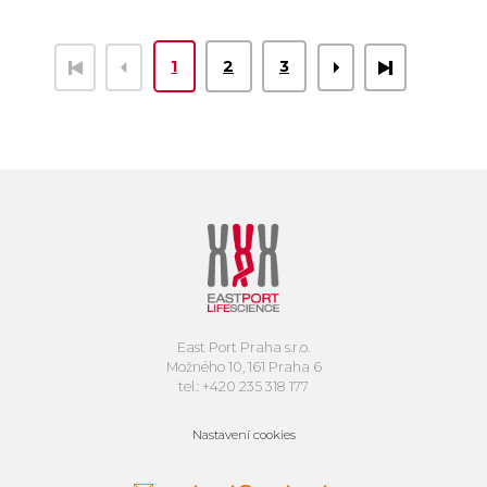
1
2
3
East Port Praha s.r.o.
Možného 10, 161 Praha 6
tel.: +420 235 318 177
Nastavení cookies