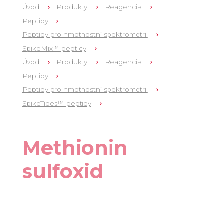
Úvod
Produkty
Reagencie
Peptidy
Peptidy pro hmotnostní spektrometrii
SpikeMix™ peptidy
Úvod
Produkty
Reagencie
Peptidy
Peptidy pro hmotnostní spektrometrii
SpikeTides™ peptidy
1
OM_ST
Methionin
sulfoxid