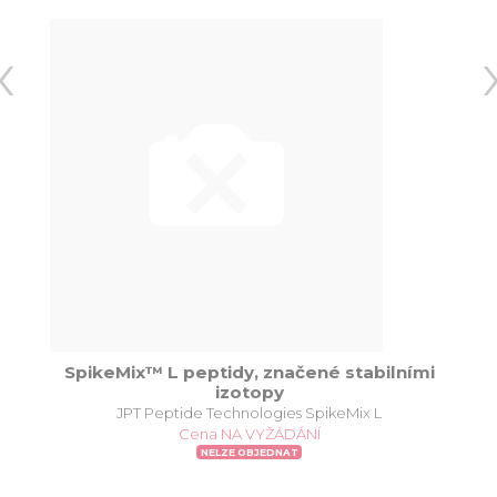
‹
SpikeMix™ L peptidy, značené stabilními
izotopy
JPT Peptide Technologies SpikeMix L
Cena NA VYŽÁDÁNÍ
NELZE OBJEDNAT