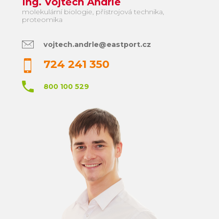
Ing. Vojtěch Andrle
molekulární biologie, přístrojová technika,
proteomika
vojtech.andrle@eastport.cz
724 241 350
800 100 529