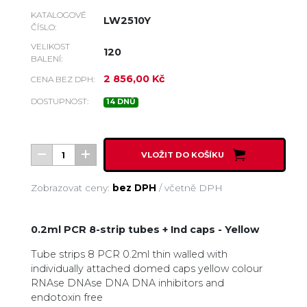
KATALOGOVÉ
LW2510Y
ČÍSLO:
VELIKOST
120
BALENÍ:
2 856,00 Kč
CENA BEZ DPH:
DOSTUPNOST:
14 DNŮ
VLOŽIT DO KOŠÍKU
Zobrazovat ceny:
bez DPH
/
včetně DPH
0.2ml PCR 8-strip tubes + Ind caps - Yellow
Tube strips 8 PCR 0.2ml thin walled with
individually attached domed caps yellow colour
RNAse DNAse DNA DNA inhibitors and
endotoxin free