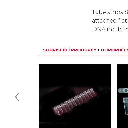
Tube strips 
attached fla
DNA inhibito
SOUVISEJÍCÍ PRODUKTY
+
DOPORUČEN
‹