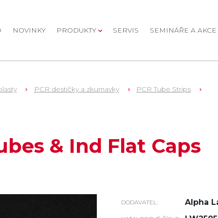
D
NOVINKY
PRODUKTY
SERVIS
SEMINÁŘE A AKCE
plasty
PCR destičky a zkumavky
PCR Tube Strips
ubes & Ind Flat Caps
Alpha L
DODAVATEL: