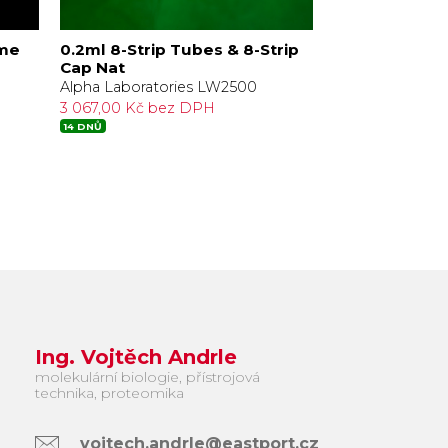
ome
0.2ml 8-Strip Tubes & 8-Strip
0.2ml 8-Strip
Cap Nat
Caps Natural
Alpha Laboratories LW2500
Alpha Laborato
3 067,00 Kč bez DPH
2 591,00 Kč be
14 DNŮ
14 DNŮ
Ing. Vojtěch Andrle
molekulární biologie, přístrojová
technika, proteomika
vojtech.andrle@eastport.cz