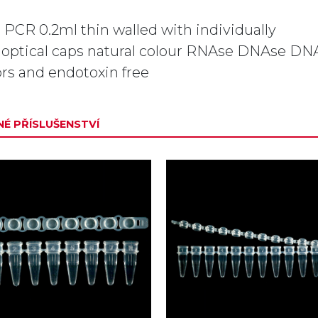
8 PCR 0.2ml thin walled with individually
t optical caps natural colour RNAse DNAse DN
rs and endotoxin free
É PŘÍSLUŠENSTVÍ