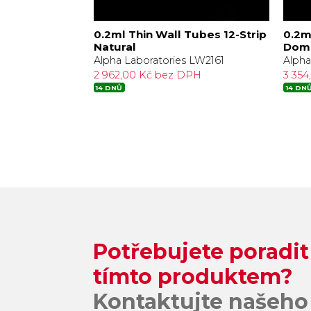
bes & Ind
0.2ml Thin Wall Tubes 12-Strip
0.2m
Natural
Dom
s LW2510B
Alpha Laboratories LW2161
Alpha
DPH
2 962,00 Kč bez DPH
3 35
14 DNŮ
14 DN
Potřebujete poradit
tímto produktem?
Kontaktujte našeho