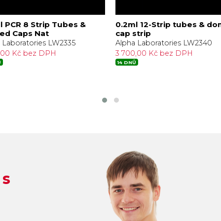
l PCR 8 Strip Tubes &
0.2ml 12-Strip tubes & d
ed Caps Nat
cap strip
 Laboratories LW2335
Alpha Laboratories LW2340
4,00 Kč bez DPH
3 700,00 Kč bez DPH
Ů
14 DNŮ
 s