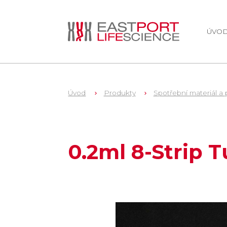
ÚVO
Úvod
Produkty
Spotřební materiál a 
1
LW2505
0.2ml 8-Strip T