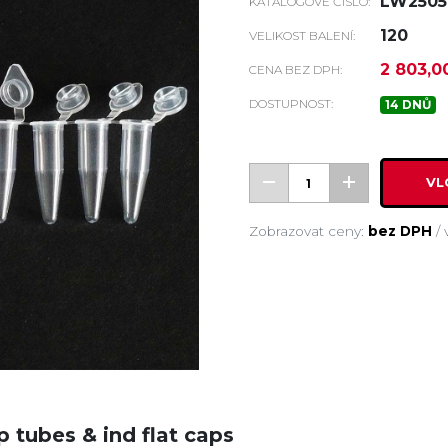
LW2505
KATALOGOVÉ ČÍSLO:
120
VELIKOST BALENÍ:
2 803,0
CENA BEZ DPH:
DOSTUPNOST:
14 DNŮ
VL
Zobrazovat ceny:
bez DPH
/
p tubes & ind flat caps