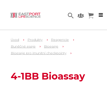
Úvod
Produkty
Reagencie
Buněčné eseje
Bioeseje
Bioeseje pro imunitní checkpointy
1
JA2351
4-1BB Bioassay