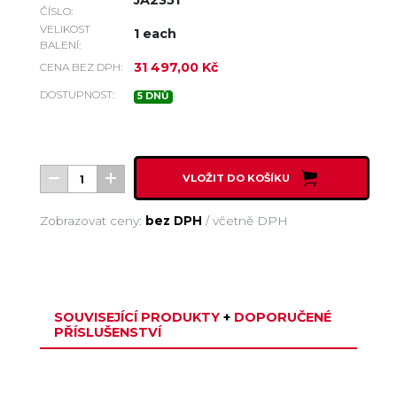
JA2351
ČÍSLO:
VELIKOST
1 each
BALENÍ:
31 497,00 Kč
CENA BEZ DPH:
DOSTUPNOST:
5 DNŮ
VLOŽIT DO KOŠÍKU
Zobrazovat ceny:
bez DPH
/
včetně DPH
SOUVISEJÍCÍ PRODUKTY
+
DOPORUČENÉ
PŘÍSLUŠENSTVÍ