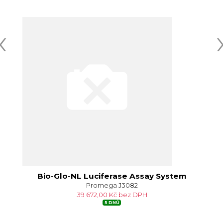
‹
Bio-Glo-NL Luciferase Assay System
Promega J3082
39 672,00 Kč bez DPH
5 DNŮ