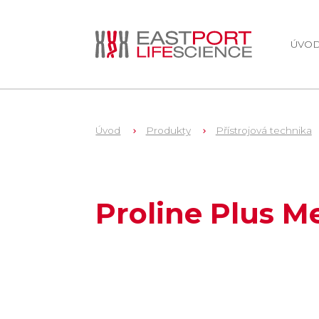
ÚVO
Úvod
Produkty
Přístrojová technika
1
728580
Proline Plus Me