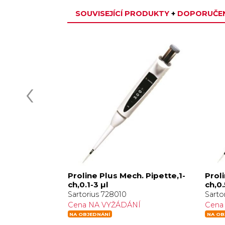
SOUVISEJÍCÍ PRODUKTY
+
DOPORUČEN
‹
ipette,1-
Proline Plus Mech. Pipette,1-
Proli
ch,0.1-3 µl
ch,0.
Sartorius 728010
Sarto
Í
Cena NA VYŽÁDÁNÍ
Cena
NA OBJEDNÁNÍ
NA OB