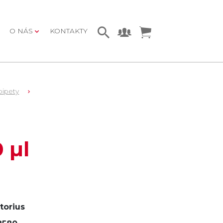
O NÁS
KONTAKTY
pipety
 µl
torius