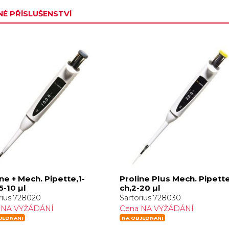
É PŘÍSLUŠENSTVÍ
ne + Mech. Pipette,1-
Proline Plus Mech. Pipette
5-10 µl
ch,2-20 µl
rius 728020
Sartorius 728030
 NA VYŽÁDÁNÍ
Cena NA VYŽÁDÁNÍ
JEDNÁNÍ
NA OBJEDNÁNÍ