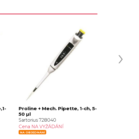
›
,1-
Proline + Mech. Pipette, 1-ch, 5-
Proline + Mech
50 µl
100 µl
Sartorius 728040
Sartorius 72805
Cena NA VYŽÁDÁNÍ
Cena NA VYŽÁ
NA OBJEDNÁNÍ
NA OBJEDNÁNÍ