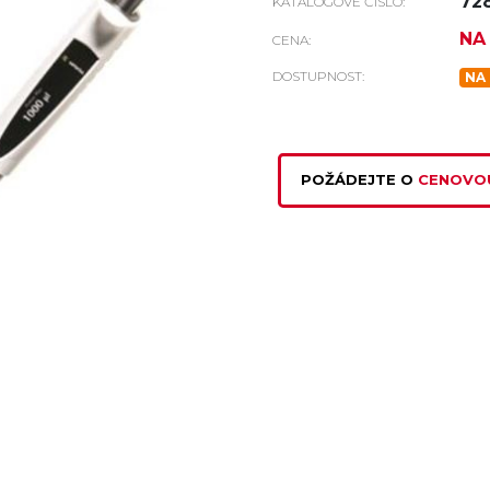
72
KATALOGOVÉ ČÍSLO:
NA
CENA:
DOSTUPNOST:
NA
POŽÁDEJTE O
CENOVO