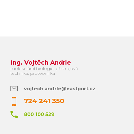
Ing. Vojtěch Andrle
molekulární biologie, přístrojová
technika, proteomika
vojtech.andrle@eastport.cz
724 241 350
800 100 529