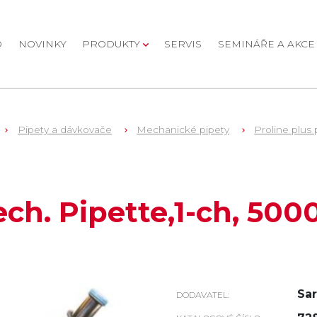
D
NOVINKY
PRODUKTY
SERVIS
SEMINÁŘE A AKCE
Pipety a dávkovače
Mechanické pipety
Proline plus 
ch. Pipette,1-ch, 5000
Sar
DODAVATEL: