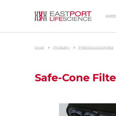
ÚVO
Úvod
Produkty
Přístrojová technika
1
721006
Safe-Cone Filte