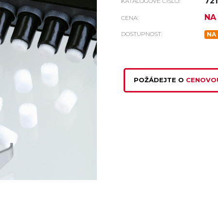
72
KATALOGOVÉ ČÍSLO:
NA
CENA:
DOSTUPNOST:
NA
POŽÁDEJTE O
CENOVO