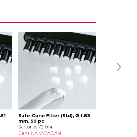
›
.51
Safe-Cone Filter (Std), Ø 1.83
Safe-Cone Filt
mm, 50 pc
mm, 50 p
Sartorius 721014
Sartorius 721015
Cena NA VYŽÁDÁNÍ
Cena NA VYŽÁ