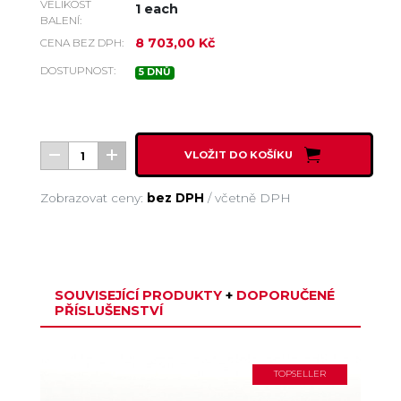
VELIKOST
1 each
BALENÍ:
8 703,00 Kč
CENA BEZ DPH:
DOSTUPNOST:
5 DNŮ
VLOŽIT DO KOŠÍKU
Zobrazovat ceny:
bez DPH
/
včetně DPH
SOUVISEJÍCÍ PRODUKTY
+
DOPORUČENÉ
PŘÍSLUŠENSTVÍ
TOPSELLER