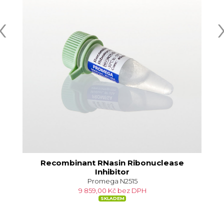
‹
Recombinant RNasin Ribonuclease
Inhibitor
Promega N2515
9 859,00 Kč bez DPH
SKLADEM