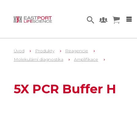
Úvod
Produkty
Reagencie
Molekulární diagnostika
Amplifikace
1
D2371
5X PCR Buffer H