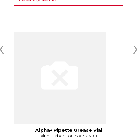
‹
Alpha+ Pipette Grease Vial
Alpha Laboratories AP-GV-01