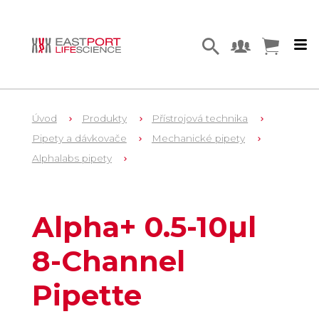
Úvod
Produkty
Přístrojová technika
Pipety a dávkovače
Mechanické pipety
Alphalabs pipety
1
AP80010
Alpha+ 0.5-10µl
8-Channel
Pipette