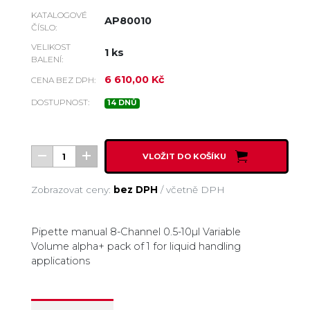
KATALOGOVÉ
AP80010
ČÍSLO:
VELIKOST
1 ks
BALENÍ:
6 610,00 Kč
CENA BEZ DPH:
DOSTUPNOST:
14 DNŮ
VLOŽIT DO KOŠÍKU
Zobrazovat ceny:
bez DPH
/
včetně DPH
Pipette manual 8-Channel 0.5-10µl Variable
Volume alpha+ pack of 1 for liquid handling
applications