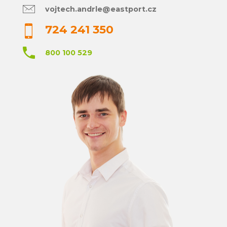
vojtech.andrle@eastport.cz
724 241 350
800 100 529