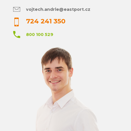
vojtech.andrle@eastport.cz
724 241 350
800 100 529