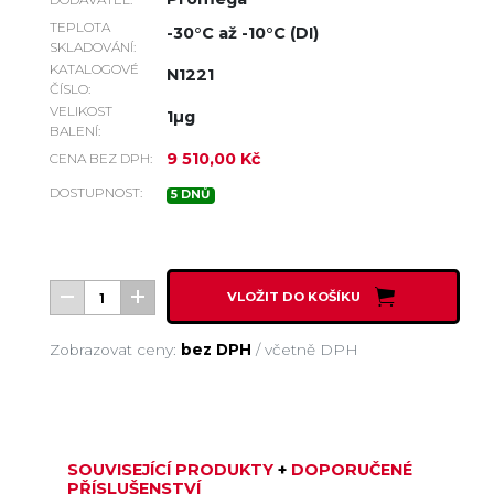
TEPLOTA
-30°C až -10°C (DI)
SKLADOVÁNÍ:
KATALOGOVÉ
N1221
ČÍSLO:
VELIKOST
1µg
BALENÍ:
9 510,00 Kč
CENA BEZ DPH:
DOSTUPNOST:
5 DNŮ
VLOŽIT DO KOŠÍKU
Zobrazovat ceny:
bez DPH
/
včetně DPH
SOUVISEJÍCÍ PRODUKTY
+
DOPORUČENÉ
PŘÍSLUŠENSTVÍ