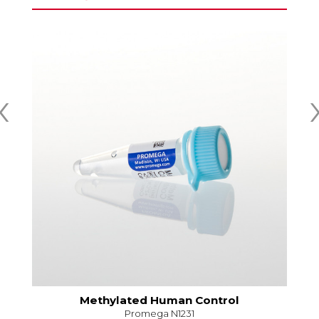
‹
Methylated Human Control
M
Promega N1231