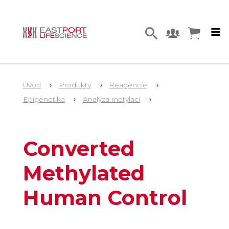
Úvod
Produkty
Reagencie
Epigenetika
Analýza metylací
1
N1221
Converted
Methylated
Human Control