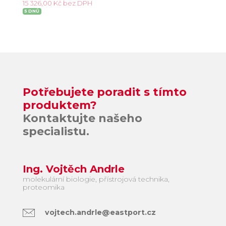
15 326,00 Kč bez DPH
5 DNŮ
Potřebujete poradit s tímto
produktem?
Kontaktujte našeho
specialistu.
Ing. Vojtěch Andrle
molekulární biologie, přístrojová technika,
proteomika
vojtech.andrle@eastport.cz