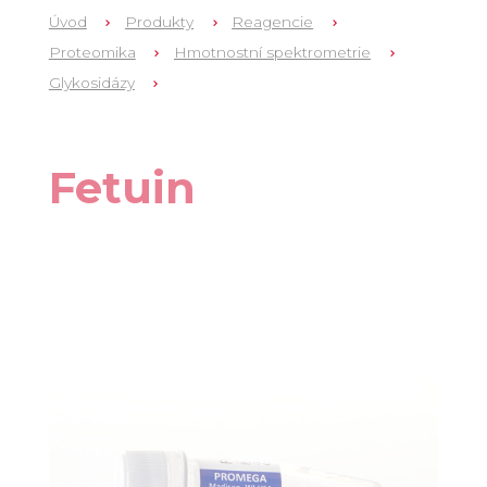
Úvod
Produkty
Reagencie
Proteomika
Hmotnostní spektrometrie
Glykosidázy
1
V4961
Fetuin