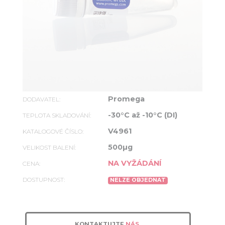
Promega
DODAVATEL:
-30°C až -10°C (DI)
TEPLOTA SKLADOVÁNÍ:
V4961
KATALOGOVÉ ČÍSLO:
500µg
VELIKOST BALENÍ:
NA VYŽÁDÁNÍ
CENA:
DOSTUPNOST:
NELZE OBJEDNAT
KONTAKTUJTE
NÁS