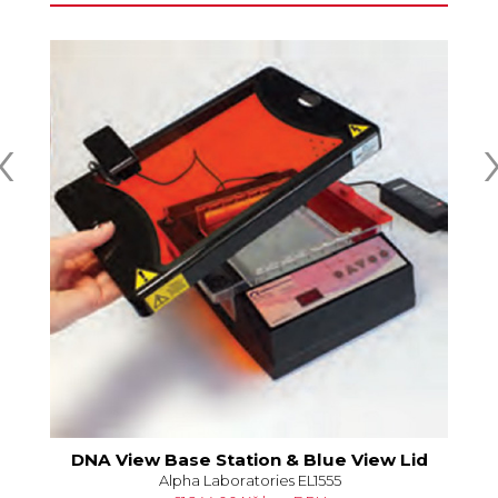
‹
P
DNA View Base Station & Blue View Lid
Alpha Laboratories EL1555