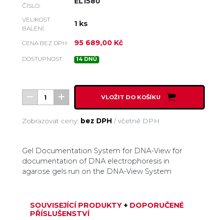
EL1580
ČÍSLO:
VELIKOST
1 ks
BALENÍ:
95 689,00 Kč
CENA BEZ DPH:
DOSTUPNOST:
14 DNŮ
VLOŽIT DO KOŠÍKU
Zobrazovat ceny:
bez DPH
/
včetně DPH
Gel Documentation System for DNA-View for
documentation of DNA electrophoresis in
agarose gels run on the DNA-View System
SOUVISEJÍCÍ PRODUKTY
+
DOPORUČENÉ
PŘÍSLUŠENSTVÍ