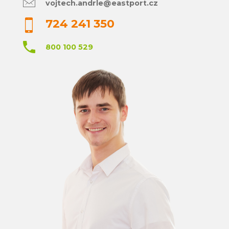
vojtech.andrle@eastport.cz
724 241 350
800 100 529