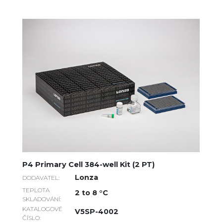
P4 Primary Cell 384-well Kit (2 PT)
Lonza
DODAVATEL:
TEPLOTA
2 to 8 °C
SKLADOVÁNÍ:
KATALOGOVÉ
V5SP-4002
ČÍSLO: