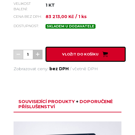
VELIKOST
1 KT
BALENÍ:
83 213,00 Kč
/ 1 ks
CENA BEZ DPH:
DOSTUPNOST:
SKLADEM U DODAVATELE
VLOŽIT DO KOŠÍKU
Zobrazovat ceny:
bez DPH
/
včetně DPH
SOUVISEJÍCÍ PRODUKTY
+
DOPORUČENÉ
PŘÍSLUŠENSTVÍ