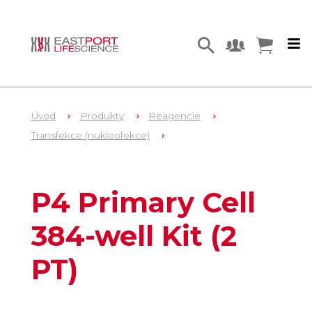
Úvod
Produkty
Reagencie
Transfekce (nukleofekce)
1
V5SP-4002
P4 Primary Cell
384-well Kit (2
PT)