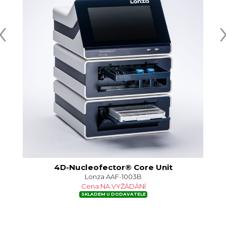
‹
4D-Nucleofector® Core Unit
Lonza AAF-1003B
Cena NA VYŽÁDÁNÍ
SKLADEM U DODAVATELE