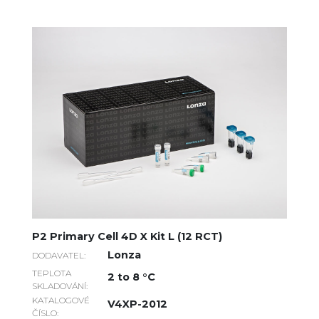
P2 Primary Cell 4D X Kit L (12 RCT)
Lonza
DODAVATEL:
TEPLOTA
2 to 8 °C
SKLADOVÁNÍ:
KATALOGOVÉ
V4XP-2012
ČÍSLO: