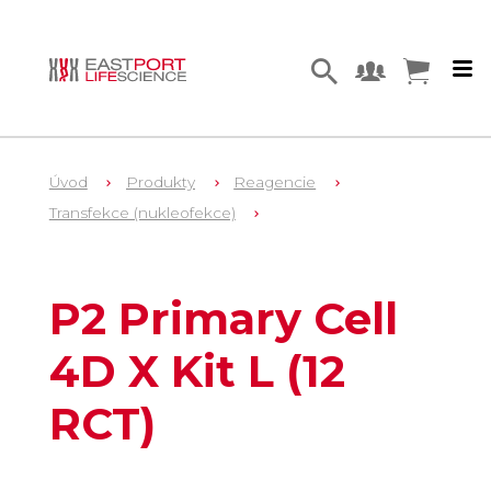
Úvod
Produkty
Reagencie
Transfekce (nukleofekce)
1
V4XP-2012
P2 Primary Cell
4D X Kit L (12
RCT)