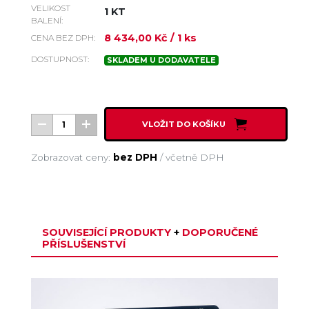
VELIKOST
1 KT
BALENÍ:
8 434,00 Kč
/ 1 ks
CENA BEZ DPH:
DOSTUPNOST:
SKLADEM U DODAVATELE
VLOŽIT DO KOŠÍKU
Zobrazovat ceny:
bez DPH
/
včetně DPH
SOUVISEJÍCÍ PRODUKTY
+
DOPORUČENÉ
PŘÍSLUŠENSTVÍ