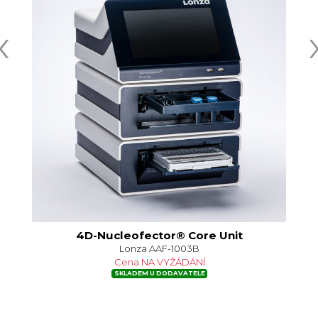
‹
4D-Nucleofector® Core Unit
Lonza AAF-1003B
Cena NA VYŽÁDÁNÍ
SKLADEM U DODAVATELE