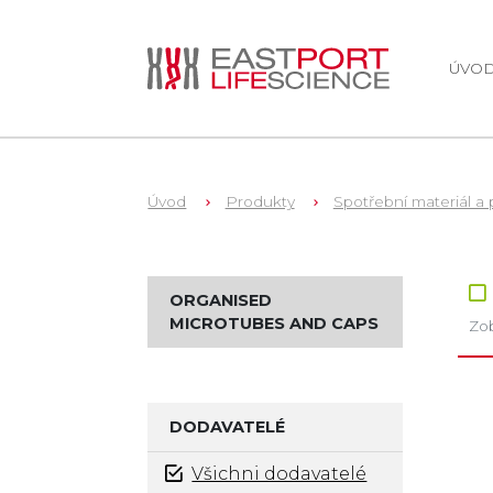
ÚVO
Úvod
Produkty
Spotřební materiál a 
Zb
ORGANISED
MICROTUBES AND CAPS
Zob
DODAVATELÉ
Všichni dodavatelé