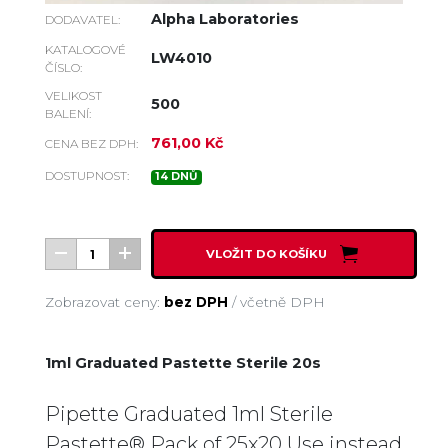
Alpha Laboratories
DODAVATEL:
KATALOGOVÉ
LW4010
ČÍSLO:
VELIKOST
500
BALENÍ:
761,00 Kč
CENA BEZ DPH:
DOSTUPNOST:
14 DNŮ
VLOŽIT DO KOŠÍKU
Zobrazovat ceny:
bez DPH
/
včetně DPH
1ml Graduated Pastette Sterile 20s
Pipette Graduated 1ml Sterile
Pastette® Pack of 25x20 Use instead