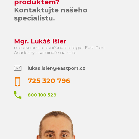
produktem?
Kontaktujte našeho
specialistu.
Mgr. Lukáš Išler
molekulární a buněčná biologie, East Port
Academy - semináře na míru
lukas.isler@eastport.cz
725 320 796
800 100 529