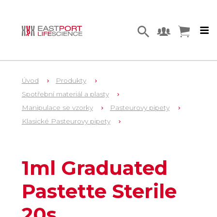
Úvod
Produkty
Spotřební materiál a plasty
Manipulace se vzorky
Pasteurovy pipety
Klasické Pasteurovy pipety
11
LW4010
1ml Graduated
Pastette Sterile
20s