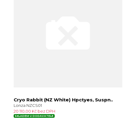
Cryo Rabbit (NZ White) Hpctyes, Suspn..
Lonza NZCS01
20 110,00 Kč bez DPH
SKLADEM U DODAVATELE