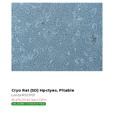
Cryo Rat (SD) Hpctyes, Pltable
Lonza RSCP01
16 475,00 Kč bez DPH
SKLADEM U DODAVATELE