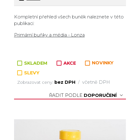
Zboží v kategorii
Kompletní přehled všech buněk naleznete v této
publikaci:
Primární buňky a média - Lonza
SKLADEM
AKCE
NOVINKY
SLEVY
bez DPH
včetně DPH
Zobrazovat ceny:
/
ŘADIT PODLE
DOPORUČENÍ