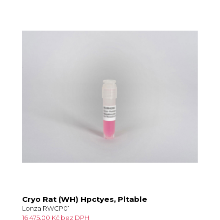
Cryo Rat (WH) Hpctyes, Pltable
Lonza RWCP01
16 475,00 Kč bez DPH