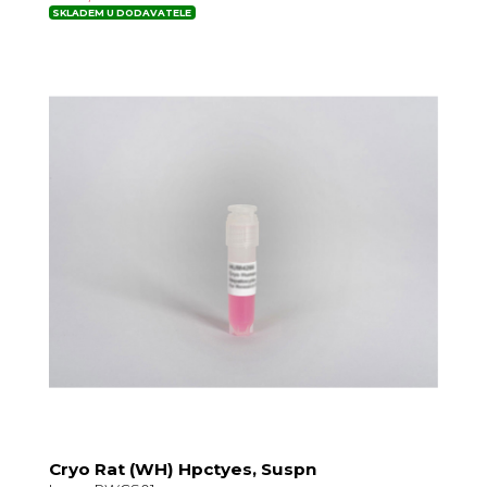
SKLADEM U DODAVATELE
Cryo Rat (WH) Hpctyes, Suspn