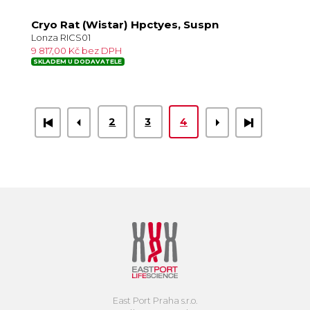
Cryo Rat (Wistar) Hpctyes, Suspn
Lonza RICS01
9 817,00 Kč bez DPH
SKLADEM U DODAVATELE
2
3
4
East Port Praha s.r.o.