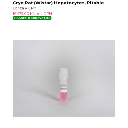
Cryo Rat (Wistar) Hepatocytes, Pltable
Lonza RICP01
16 475,00 Kč bez DPH
SKLADEM U DODAVATELE