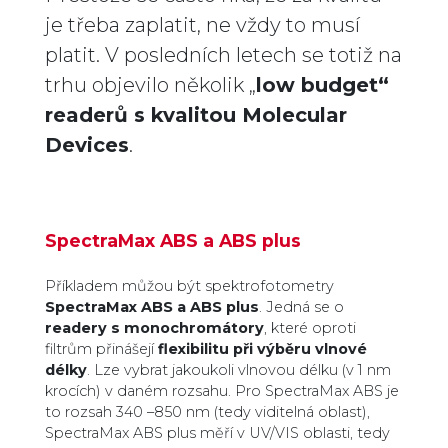
je třeba zaplatit, ne vždy to musí
platit. V posledních letech se totiž na
trhu objevilo několik „
low budget“
readerů s kvalitou Molecular
Devices
.
SpectraMax ABS a ABS plus
Příkladem můžou být spektrofotometry
SpectraMax ABS a ABS plus
. Jedná se o
readery s monochromátory
, které oproti
filtrům přinášejí
flexibilitu při výběru vlnové
délky
. Lze vybrat jakoukoli vlnovou délku (v 1 nm
krocích) v daném rozsahu. Pro SpectraMax ABS je
to rozsah 340 –850 nm (tedy viditelná oblast),
SpectraMax ABS plus měří v UV/VIS oblasti, tedy