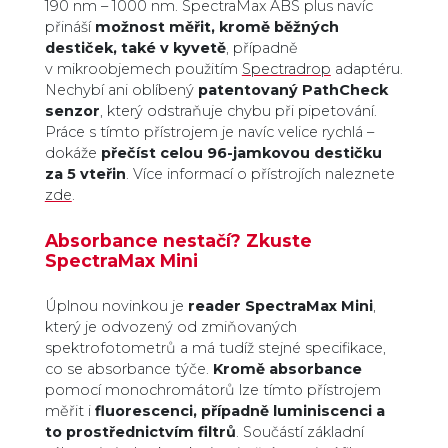
190 nm – 1000 nm. SpectraMax ABS plus navíc
přináší
možnost měřit, kromě běžných
destiček, také v kyvetě
, případně
v mikroobjemech použitím
Spectradrop
adaptéru.
Nechybí ani oblíbený
patentovaný PathCheck
senzor
, který odstraňuje chybu při pipetování.
Práce s tímto přístrojem je navíc velice rychlá –
dokáže
přečíst celou 96-jamkovou destičku
za 5 vteřin
. Více informací o přístrojích naleznete
zde
.
Absorbance nestačí? Zkuste
SpectraMax Mini
Úplnou novinkou je
reader SpectraMax Mini
,
který je odvozený od zmiňovaných
spektrofotometrů a má tudíž stejné specifikace,
co se absorbance týče.
Kromě absorbance
pomocí monochromátorů lze tímto přístrojem
měřit i
fluorescenci, případně luminiscenci a
to prostřednictvím filtrů
. Součástí základní