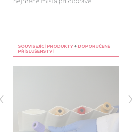
nejméně místa při dopravě.
SOUVISEJÍCÍ PRODUKTY
+
DOPORUČENÉ
PŘÍSLUŠENSTVÍ
‹