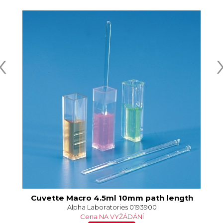
‹
tte
Cuvette Macro 4.5ml 10mm path length
Alpha Laboratories 0193900
Cena NA VYŽÁDÁNÍ