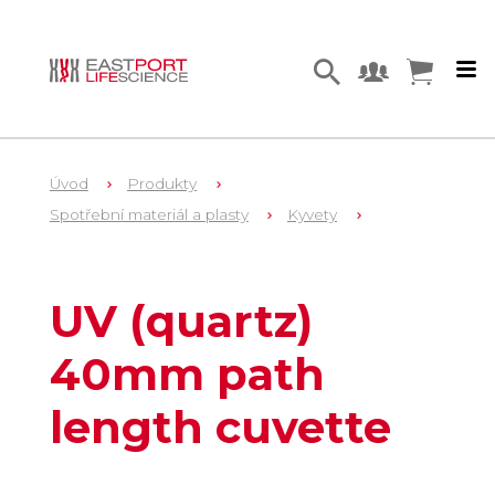
Úvod
Produkty
Spotřební materiál a plasty
Kyvety
1
035030
UV (quartz)
40mm path
length cuvette