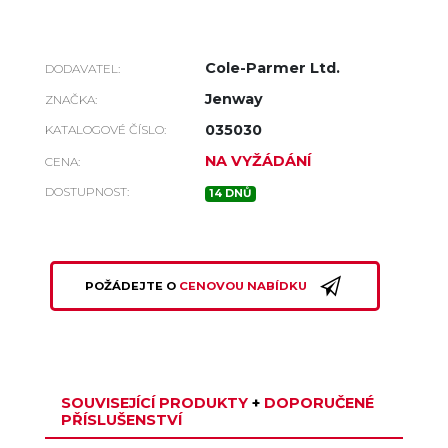
Cole-Parmer Ltd.
DODAVATEL:
Jenway
ZNAČKA:
035030
KATALOGOVÉ ČÍSLO:
NA VYŽÁDÁNÍ
CENA:
DOSTUPNOST:
14 DNŮ
POŽÁDEJTE O
CENOVOU NABÍDKU
SOUVISEJÍCÍ PRODUKTY
+
DOPORUČENÉ
PŘÍSLUŠENSTVÍ