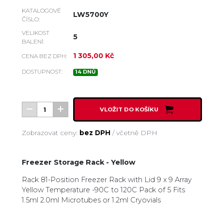
KATALOGOVÉ
LW5700Y
ČÍSLO:
VELIKOST
5
BALENÍ:
1 305,00 Kč
CENA BEZ DPH:
DOSTUPNOST:
14 DNŮ
VLOŽIT DO KOŠÍKU
Zobrazovat ceny:
bez DPH
/
včetně DPH
Freezer Storage Rack - Yellow
Rack 81-Position Freezer Rack with Lid 9 x 9 Array
Yellow Temperature -90C to 120C Pack of 5 Fits
1.5ml 2.0ml Microtubes or 1.2ml Cryovials