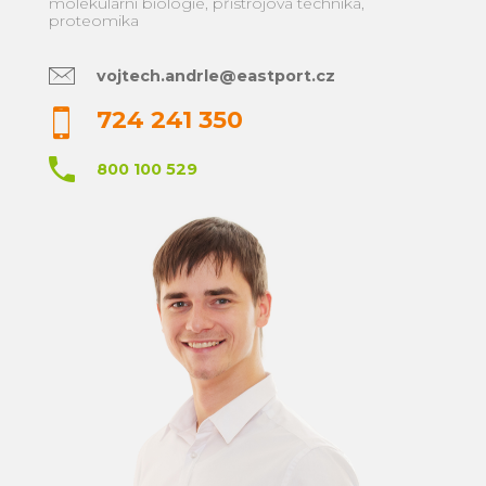
molekulární biologie, přístrojová technika,
proteomika
vojtech.andrle@eastport.cz
724 241 350
800 100 529