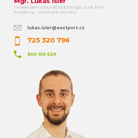
Mgr. Lukáš Išler
molekulární a buněčná biologie, East Port
Academy - semináře na míru
lukas.isler@eastport.cz
725 320 796
800 100 529