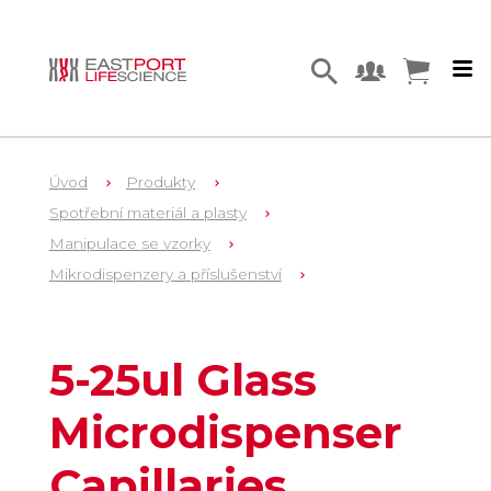
Úvod
Produkty
Spotřební materiál a plasty
Manipulace se vzorky
Mikrodispenzery a příslušenství
1
3-000-225-G
5-25ul Glass
Microdispenser
Capillaries