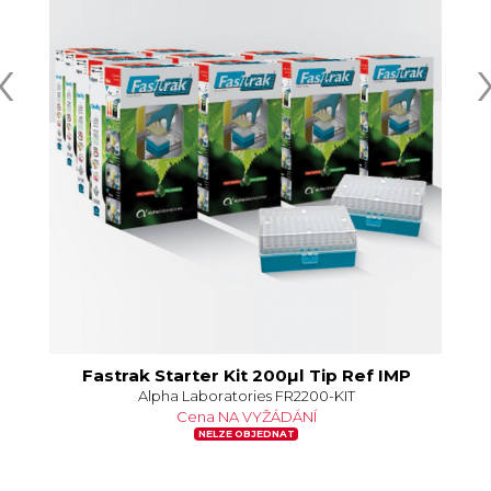
‹
Fastrak Starter Kit 200µl Tip Ref IMP
Alpha Laboratories FR2200-KIT
Cena NA VYŽÁDÁNÍ
NELZE OBJEDNAT