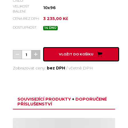
ČÍSLO:
VELIKOST
10x96
BALENÍ:
3 235,00 Kč
CENA BEZ DPH:
DOSTUPNOST:
14 DNŮ
VLOŽIT DO KOŠÍKU
Zobrazovat ceny:
bez DPH
/
včetně DPH
SOUVISEJÍCÍ PRODUKTY
+
DOPORUČENÉ
PŘÍSLUŠENSTVÍ