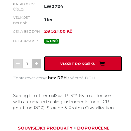
KATALOGOVÉ
LW2724
ČÍSLO:
VELIKOST
1 ks
BALENÍ:
28 521,00 Kč
CENA BEZ DPH:
DOSTUPNOST:
14 DNŮ
VLOŽIT DO KOŠÍKU
Zobrazovat ceny:
bez DPH
/
včetně DPH
Sealing film ThermalSeal RTS™ 65m roll for use
with automated sealing instruments for qPCR
(real time PCR), Storage & Protein Crystallization
SOUVISEJÍCÍ PRODUKTY
+
DOPORUČENÉ