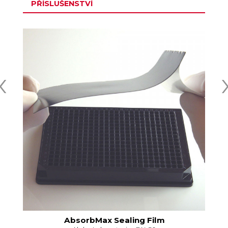
PŘÍSLUŠENSTVÍ
‹
AbsorbMax Sealing Film