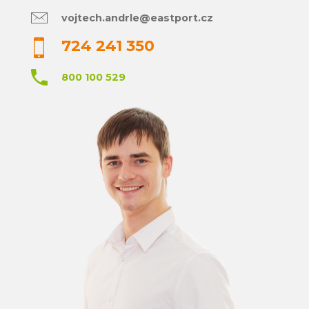
vojtech.andrle@eastport.cz
724 241 350
800 100 529