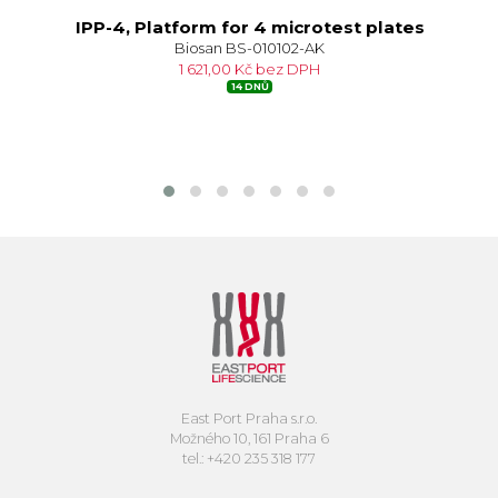
r
IPP-4, Platform for 4 microtest plates
Biosan BS-010102-AK
1 621,00 Kč bez DPH
14 DNŮ
East Port Praha s.r.o.
Možného 10, 161 Praha 6
tel.: +420 235 318 177