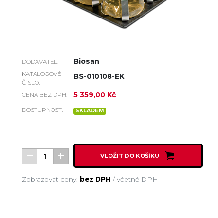
Biosan
DODAVATEL:
KATALOGOVÉ
BS-010108-EK
ČÍSLO:
5 359,00 Kč
CENA BEZ DPH:
DOSTUPNOST:
SKLADEM
VLOŽIT DO KOŠÍKU
Zobrazovat ceny:
bez DPH
/
včetně DPH