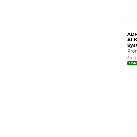
ADP
ALK
Sys
Pro
33 
5 DN