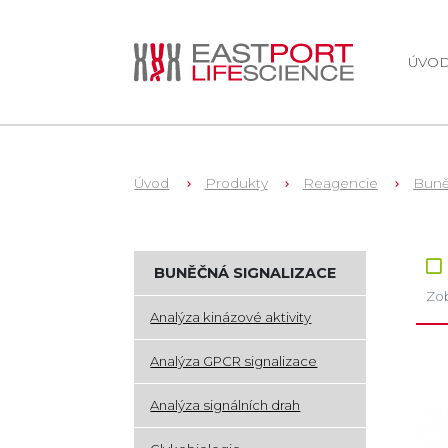
ÚVO
Úvod
Produkty
Reagencie
Buně
Zb
BUNĚČNÁ SIGNALIZACE
Zob
Analýza kinázové aktivity
Analýza GPCR signalizace
Analýza signálních drah