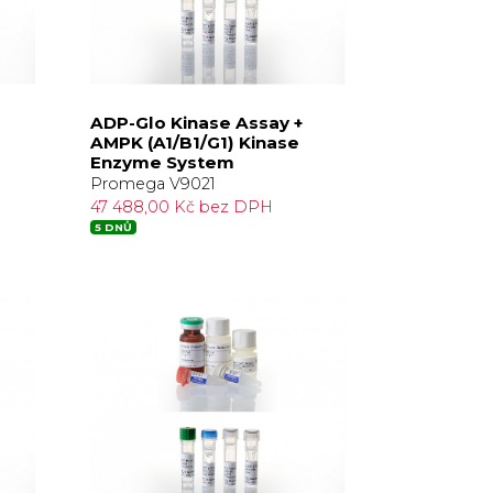
ADP-Glo Kinase Assay +
AMPK (A1/B1/G1) Kinase
Enzyme System
Promega V9021
47 488,00 Kč bez DPH
5 DNŮ