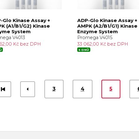
-Glo Kinase Assay +
ADP-Glo Kinase Assay +
K (A1/B1/G2) Kinase
AMPK (A2/B1/G1) Kinase
yme System
Enzyme System
mega V4013
Promega V4015
062,00 Kč bez DPH
33 062,00 Kč bez DPH
Ů
5 DNŮ
3
4
5