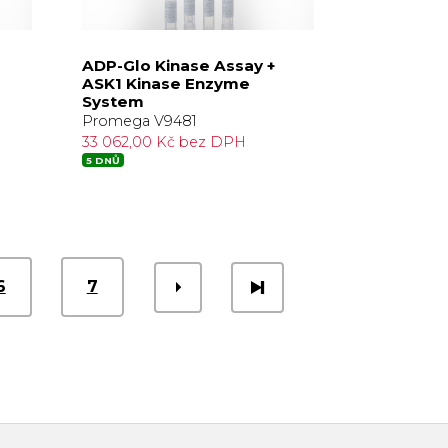
ADP-Glo Kinase Assay +
ASK1 Kinase Enzyme
System
Promega V9481
33 062,00 Kč bez DPH
5 DNŮ
6
7