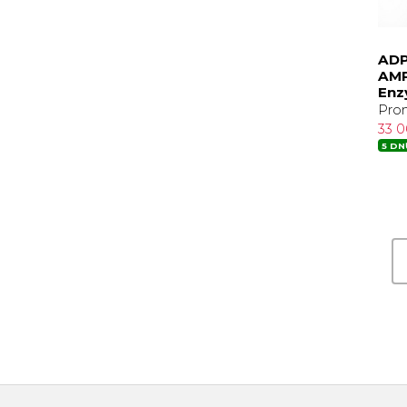
ADP
AMP
Enz
Pro
33 
5 DN