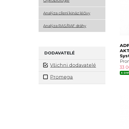
Glykobiologie
Analýza cílení kináz léčivy
Analýza RAS/RAF dráhy
ADP
AKT
DODAVATELÉ
Sys
Pro
Všichni dodavatelé
33 
5 DN
Promega