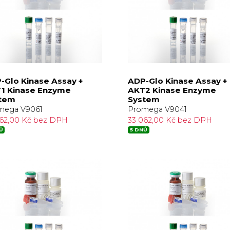
-Glo Kinase Assay +
ADP-Glo Kinase Assay +
1 Kinase Enzyme
AKT2 Kinase Enzyme
tem
System
mega V9061
Promega V9041
062,00 Kč bez DPH
33 062,00 Kč bez DPH
Ů
5 DNŮ