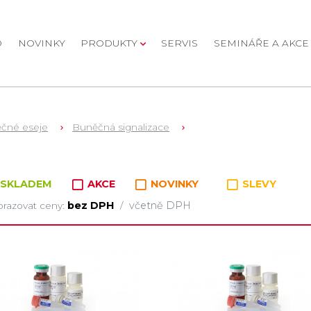
D
NOVINKY
PRODUKTY
SERVIS
SEMINÁŘE A AKCE
čné eseje
Buněčná signalizace
oží v kategorii
SKLADEM
AKCE
NOVINKY
SLEVY
bez DPH
včetně DPH
razovat ceny:
/