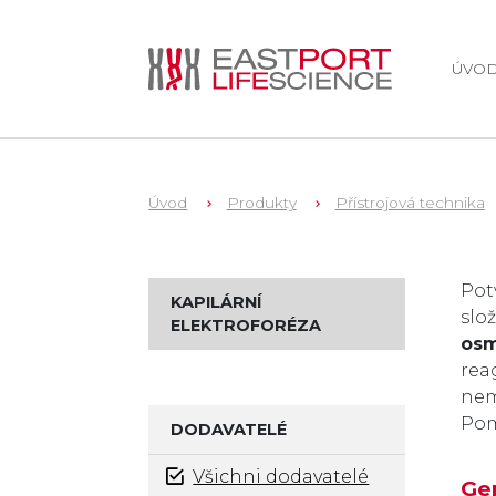
ÚVO
Úvod
Produkty
Přístrojová technika
Zb
Pot
KAPILÁRNÍ
slo
ELEKTROFORÉZA
osm
rea
nem
Pom
DODAVATELÉ
Všichni dodavatelé
Gen