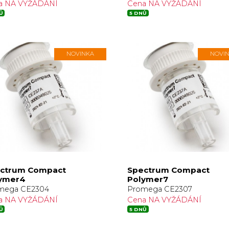
a NA VYŽÁDÁNÍ
Cena NA VYŽÁDÁNÍ
Ů
5 DNŮ
NOVINKA
NOVI
ctrum Compact
Spectrum Compact
ymer4
Polymer7
mega CE2304
Promega CE2307
a NA VYŽÁDÁNÍ
Cena NA VYŽÁDÁNÍ
Ů
5 DNŮ