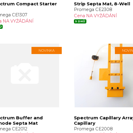
ctrum Compact Starter
Strip Septa Mat, 8-Well
Promega CE2308
mega CE1307
Cena NA VYŽÁDÁNÍ
a NA VYŽÁDÁNÍ
5 DNŮ
Ů
NOVINKA
NOVI
ctrum Buffer and
Spectrum Capillary Array
hode Septa Mat
Capillary
mega CE2012
Promega CE2008