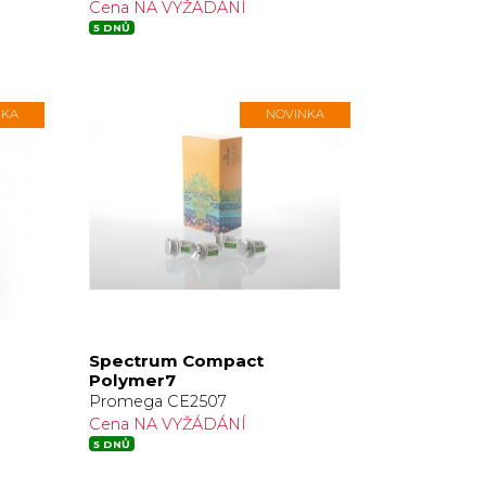
Cena NA VYŽÁDÁNÍ
5 DNŮ
NKA
NOVINKA
Spectrum Compact
Polymer7
Promega CE2507
Cena NA VYŽÁDÁNÍ
5 DNŮ