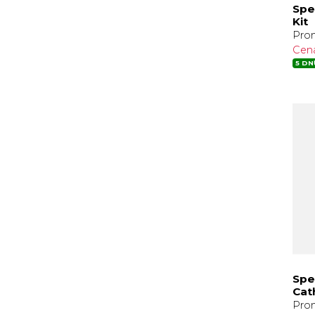
Spe
Kit
Pro
Cen
5 DN
Spe
Cat
Pro