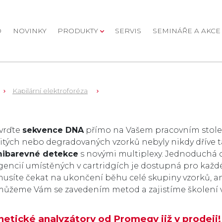
D
NOVINKY
PRODUKTY
SERVIS
SEMINÁŘE A AKCE
Kapilární elektroforéza
oží v kategorii
vrďte
sekvence DNA
přímo na Vašem pracovním stole.
žitých nebo degradovaných vzorků nebyly nikdy dříve ta
ibarevné detekce
s novými multiplexy. Jednoduchá 
gencií umístěných v cartridgích je dostupná pro každéh
usíte čekat na ukončení běhu celé skupiny vzorků, ani
ůžeme Vám se zavedením metod a zajistíme školení ve
etické analyzátory od Promegy již v prodeji!