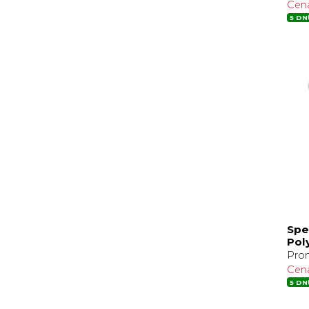
Cen
5 DN
Spe
Pol
Pro
Cen
5 DN