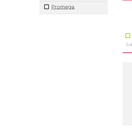
Promega
Zob