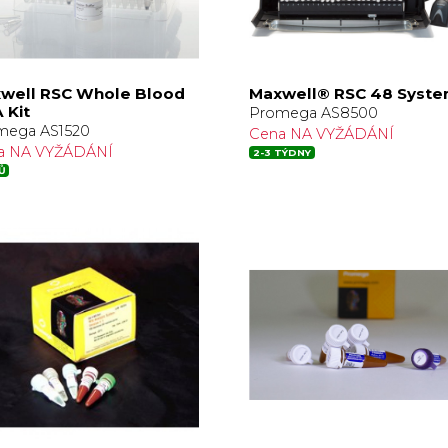
well RSC Whole Blood
Maxwell® RSC 48 Syst
 Kit
Promega AS8500
mega AS1520
Cena NA VYŽÁDÁNÍ
a NA VYŽÁDÁNÍ
2-3 TÝDNY
Ů