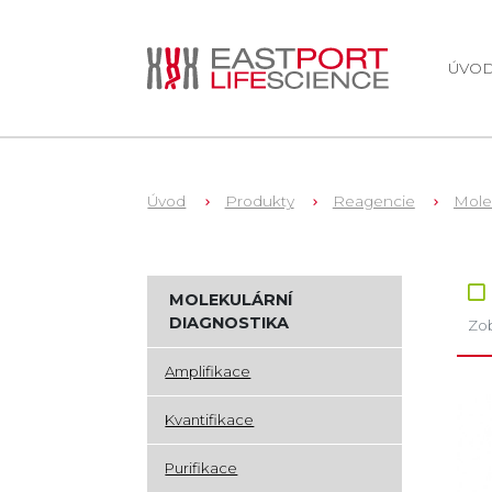
ÚVO
Úvod
Produkty
Reagencie
Mole
Zb
MOLEKULÁRNÍ
DIAGNOSTIKA
Zob
Amplifikace
Kvantifikace
Purifikace