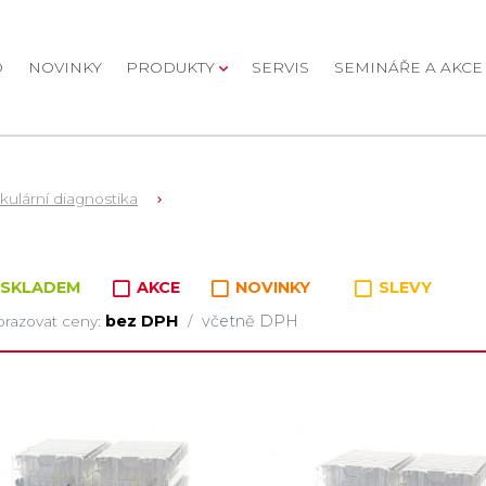
D
NOVINKY
PRODUKTY
SERVIS
SEMINÁŘE A AKCE
kulární diagnostika
oží v kategorii
SKLADEM
AKCE
NOVINKY
SLEVY
bez DPH
včetně DPH
razovat ceny:
/