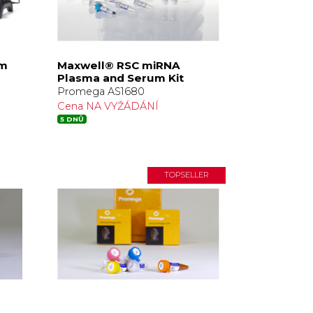
em
Maxwell® RSC miRNA
Plasma and Serum Kit
Promega AS1680
Cena NA VYŽÁDÁNÍ
5 DNŮ
TOPSELLER