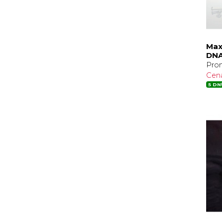
Max
DNA
Pro
Cen
5 DN