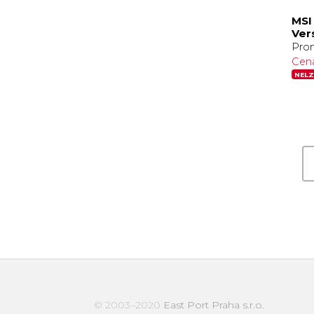
MSI
Vers
Pro
Cen
NELZ
© 2003–2020
East Port Praha s.r.o.