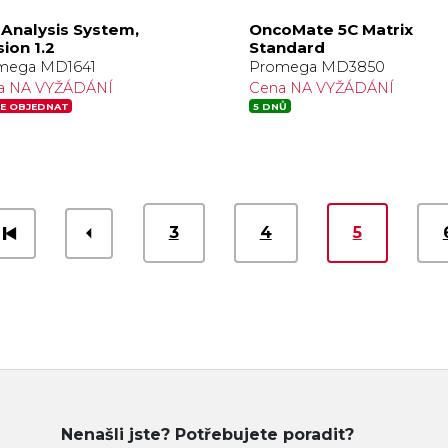
 Analysis System,
OncoMate 5C Matrix
ion 1.2
Standard
mega MD1641
Promega MD3850
a NA VYŽÁDÁNÍ
Cena NA VYŽÁDÁNÍ
E OBJEDNAT
5 DNŮ
3
4
5
Nenašli jste? Potřebujete poradit?