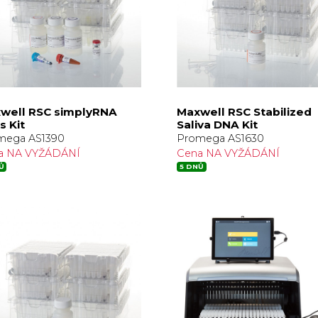
well RSC simplyRNA
Maxwell RSC Stabilized
s Kit
Saliva DNA Kit
mega AS1390
Promega AS1630
a NA VYŽÁDÁNÍ
Cena NA VYŽÁDÁNÍ
Ů
5 DNŮ