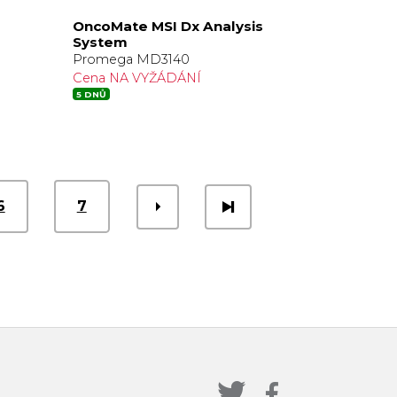
OncoMate MSI Dx Analysis
System
Promega MD3140
Cena NA VYŽÁDÁNÍ
5 DNŮ
6
7