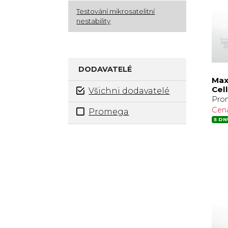
Testování mikrosatelitní
nestability
DODAVATELÉ
Max
Cell
Všichni dodavatelé
Pro
Cen
Promega
5 DN