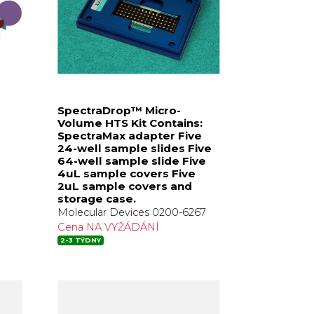
SpectraDrop™ Micro-
Volume HTS Kit Contains:
SpectraMax adapter Five
24-well sample slides Five
64-well sample slide Five
4uL sample covers Five
2uL sample covers and
storage case.
Molecular Devices 0200-6267
Cena NA VYŽÁDÁNÍ
2-3 TÝDNY