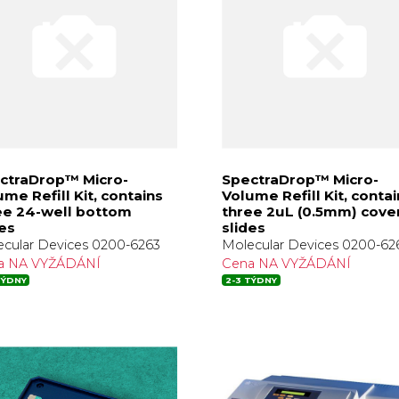
ctraDrop™ Micro-
SpectraDrop™ Micro-
me Refill Kit, contains
Volume Refill Kit, conta
ee 24-well bottom
three 2uL (0.5mm) cove
des
slides
cular Devices 0200-6263
Molecular Devices 0200-62
a NA VYŽÁDÁNÍ
Cena NA VYŽÁDÁNÍ
TÝDNY
2-3 TÝDNY