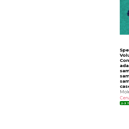
Spe
Vol
Con
ada
sam
sam
sam
cas
Mole
Cen
2-3 