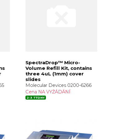
SpectraDrop™ Micro-
ins
Volume Refill Kit, contains
r
three 4uL (1mm) cover
slides
65
Molecular Devices 0200-6266
Cena NA VYŽÁDÁNÍ
2-3 TÝDNY