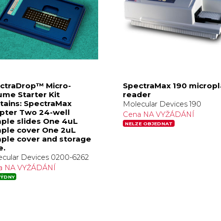
ctraDrop™ Micro-
SpectraMax 190 micropl
ume Starter Kit
reader
tains: SpectraMax
Molecular Devices 190
pter Two 24-well
Cena NA VYŽÁDÁNÍ
ple slides One 4uL
NELZE OBJEDNAT
ple cover One 2uL
ple cover and storage
e.
cular Devices 0200-6262
a NA VYŽÁDÁNÍ
TÝDNY