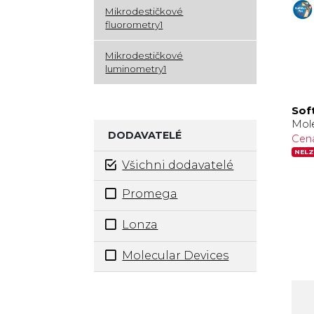
Mikrodestičkové
fluorometry1
Mikrodestičkové
luminometry1
Sof
Mol
DODAVATELÉ
Cen
NELZ
Všichni dodavatelé
Promega
Lonza
Molecular Devices