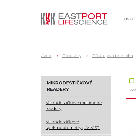
ÚVO
Úvod
Produkty
Přístrojová technika
Zb
MIKRODESTIČKOVÉ
READERY
Zob
Mikrodestičkové multimode
readery
Mikrodestičkové
spektrofotometry (UV-VIS)1