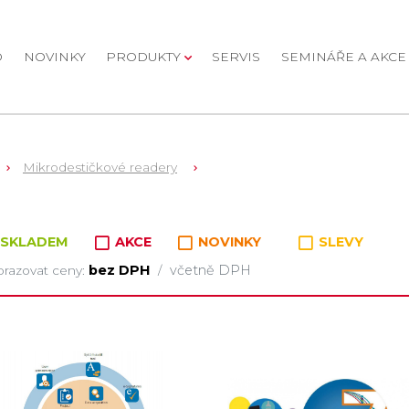
D
NOVINKY
PRODUKTY
SERVIS
SEMINÁŘE A AKCE
Mikrodestičkové readery
oží v kategorii
SKLADEM
AKCE
NOVINKY
SLEVY
bez DPH
včetně DPH
razovat ceny:
/