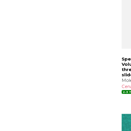
Spe
Volu
thr
sli
Mole
Cen
2-3 